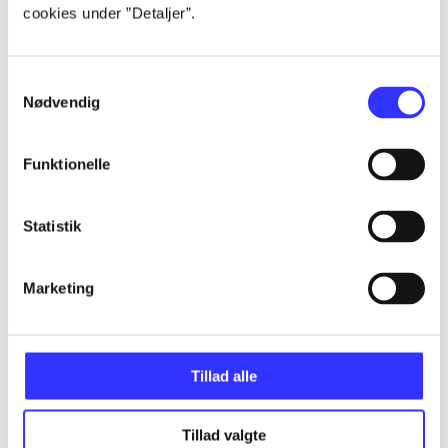
Alle registrerede artikler fordelt på udgivelser
cookies under ”Detaljer”.
...
Samtykkevalg
Nødvendig
...
Funktionelle
...
Statistik
...
Marketing
...
Tillad alle
Tillad valgte