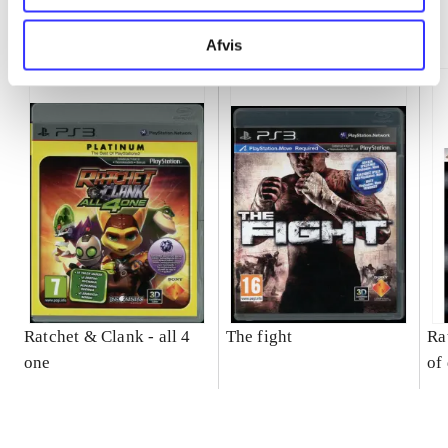
Minder om
Afvis
Ratchet & Clank - all 4
The fight
Ra
one
of