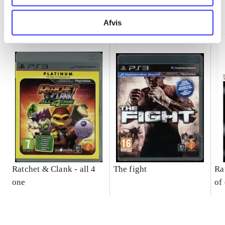
Minder om
Afvis
Ratchet & Clank - all 4
The fight
Ra
one
of