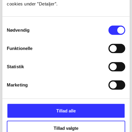
Alle registrerede artikler fordelt på udgivelser
cookies under ”Detaljer”.
...
Samtykkevalg
Nødvendig
...
Funktionelle
...
Statistik
...
Marketing
...
Tillad alle
Tillad valgte