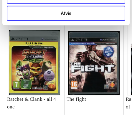
Minder om
Afvis
Ratchet & Clank - all 4
The fight
Ra
one
of