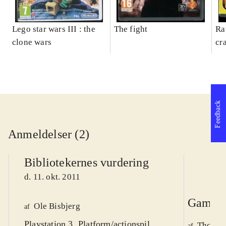
Lego star wars III : the
The fight
Ra
clone wars
cr
Feedback
Anmeldelser (2)
Bibliotekernes vurdering
d. 11. okt. 2011
Game r
Ole Bisbjerg
af
Playstation 3. Platform/actionspil.
Thomas 
af