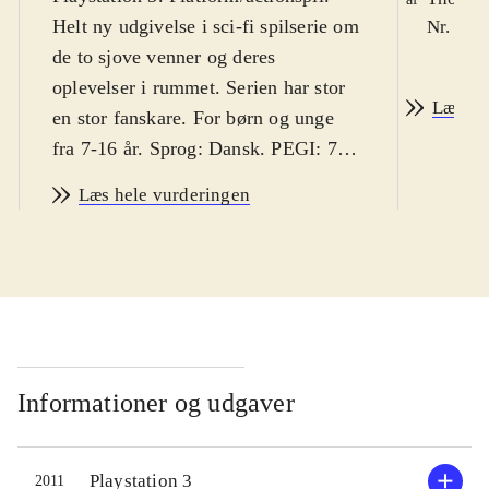
Helt ny udgivelse i sci-fi spilserie om
Nr. 123
de to sjove venner og deres
oplevelser i rummet. Serien har stor
Læs an
en stor fanskare. For børn og unge
fra 7-16 år. Sprog: Dansk. PEGI: 7,
med ikoner for voldsomme og
Læs hele vurderingen
skræmmende episoder. Danske børn
vil sandsynligvis hverken finde
spillet voldeligt eller skræmmende
.
Ratchet og Clank tvinges her til at
arbejde sammen med den dovne kapt.
Quark og endnu værre: med den onde
robot Doctor Nefarius. Ellers kan de
Informationer og udgaver
nemlig ikke slippe ud af en ond
monstermaskine. Det er et traditionelt
Playstation 3
2011
platformspil med masser af action.