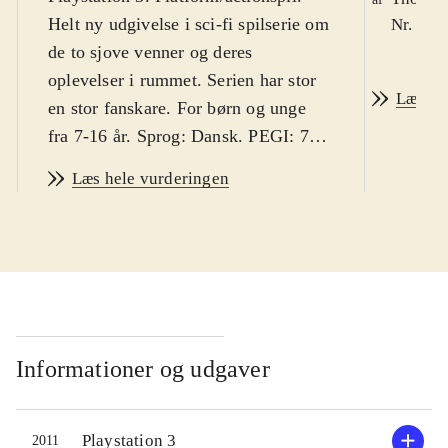
Helt ny udgivelse i sci-fi spilserie om
Nr. 123
de to sjove venner og deres
oplevelser i rummet. Serien har stor
Læs an
en stor fanskare. For børn og unge
fra 7-16 år. Sprog: Dansk. PEGI: 7,
med ikoner for voldsomme og
Læs hele vurderingen
skræmmende episoder. Danske børn
vil sandsynligvis hverken finde
spillet voldeligt eller skræmmende
.
Ratchet og Clank tvinges her til at
arbejde sammen med den dovne kapt.
Quark og endnu værre: med den onde
robot Doctor Nefarius. Ellers kan de
Informationer og udgaver
nemlig ikke slippe ud af en ond
monstermaskine. Det er et traditionelt
Playstation 3
2011
platformspil med masser af action.