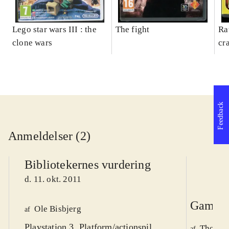
Lego star wars III : the
The fight
Ra
clone wars
cr
Feedback
Anmeldelser (2)
Bibliotekernes vurdering
d. 11. okt. 2011
Game r
Ole Bisbjerg
af
Playstation 3. Platform/actionspil.
Thomas 
af