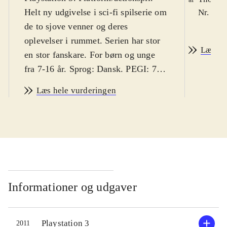
Helt ny udgivelse i sci-fi spilserie om
Nr. 123
de to sjove venner og deres
oplevelser i rummet. Serien har stor
Læs an
en stor fanskare. For børn og unge
fra 7-16 år. Sprog: Dansk. PEGI: 7,
med ikoner for voldsomme og
Læs hele vurderingen
skræmmende episoder. Danske børn
vil sandsynligvis hverken finde
spillet voldeligt eller skræmmende
.
Ratchet og Clank tvinges her til at
arbejde sammen med den dovne kapt.
Quark og endnu værre: med den onde
robot Doctor Nefarius. Ellers kan de
Informationer og udgaver
nemlig ikke slippe ud af en ond
monstermaskine. Det er et traditionelt
Playstation 3
2011
platformspil med masser af action.