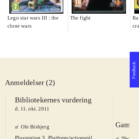
Lego star wars III : the
The fight
Ra
clone wars
cr
Feedback
Anmeldelser (2)
Bibliotekernes vurdering
d. 11. okt. 2011
Game r
Ole Bisbjerg
af
Playstation 3. Platform/actionspil.
Thomas 
af