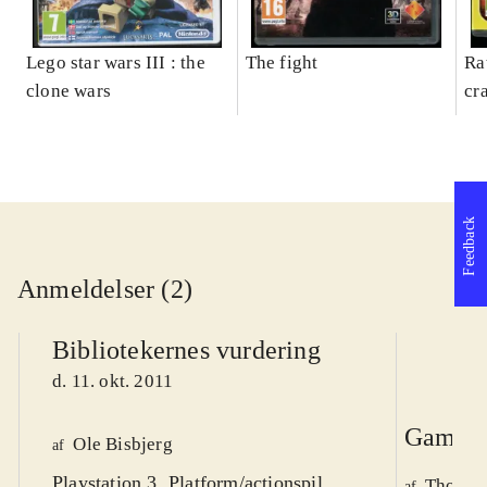
Lego star wars III : the
The fight
Ra
clone wars
cr
Feedback
Anmeldelser (2)
Bibliotekernes vurdering
d. 11. okt. 2011
Game r
Ole Bisbjerg
af
Playstation 3. Platform/actionspil.
Thomas 
af