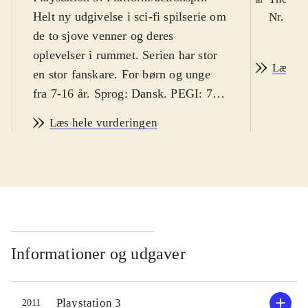
Helt ny udgivelse i sci-fi spilserie om
Nr. 123
de to sjove venner og deres
oplevelser i rummet. Serien har stor
Læs an
en stor fanskare. For børn og unge
fra 7-16 år. Sprog: Dansk. PEGI: 7,
med ikoner for voldsomme og
Læs hele vurderingen
skræmmende episoder. Danske børn
vil sandsynligvis hverken finde
spillet voldeligt eller skræmmende
.
Ratchet og Clank tvinges her til at
arbejde sammen med den dovne kapt.
Quark og endnu værre: med den onde
robot Doctor Nefarius. Ellers kan de
Informationer og udgaver
nemlig ikke slippe ud af en ond
monstermaskine. Det er et traditionelt
Playstation 3
2011
platformspil med masser af action.