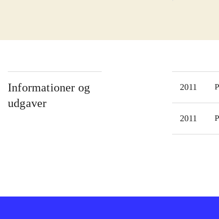
slip
mass
find
Man 
til 
omst
Kame
Informationer og
2011
P
bagg
udgaver
når 
2011
P
Udgi
kame
Der 
være
med 
idee