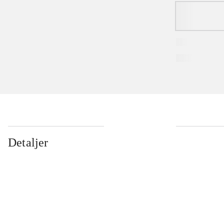
Detaljer
...
...
...
...