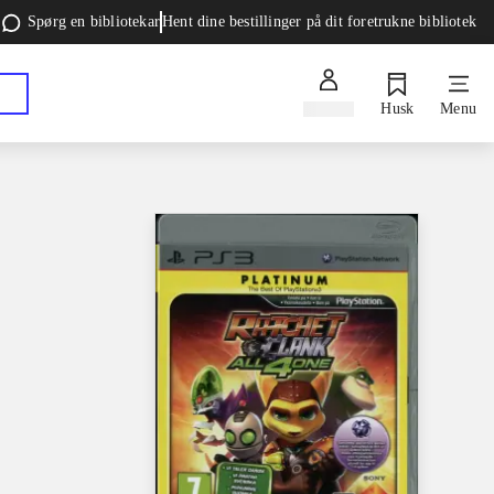
Spørg en bibliotekar
Hent dine bestillinger på dit foretrukne bibliotek
Log ind
Husk
Menu