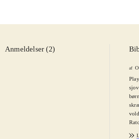
Anmeldelser (2)
Bib
O
af
Play
sjov
børn
skræ
vold
Ratc
og e
L