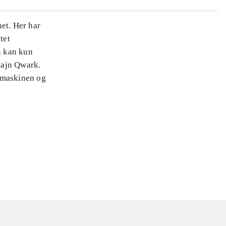
et. Her har
tet
n kan kun
tajn Qwark.
e maskinen og