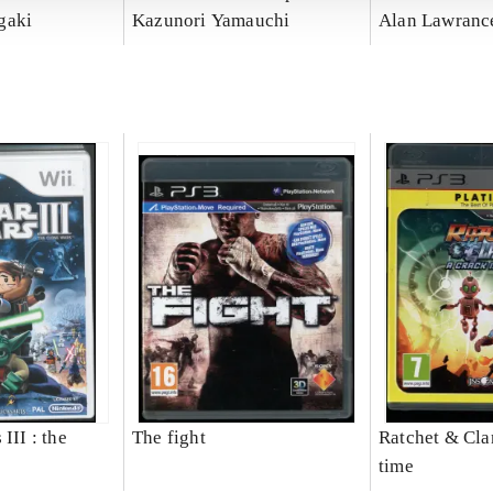
gaki
Kazunori Yamauchi
Alan Lawranc
III : the
The fight
Ratchet & Clan
time