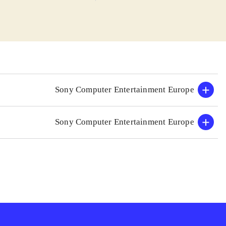
formspil med
ne og samtidig
nde modstandere.
 multiplayer - op
t man under alle
gennemføre.
nimationer og
Sony Computer Entertainment Europe
tår på skærmen,
Sony Computer Entertainment Europe
ælder primært
 samme tid
.
gle fans vil
g til at spille
e tør afprøve nye