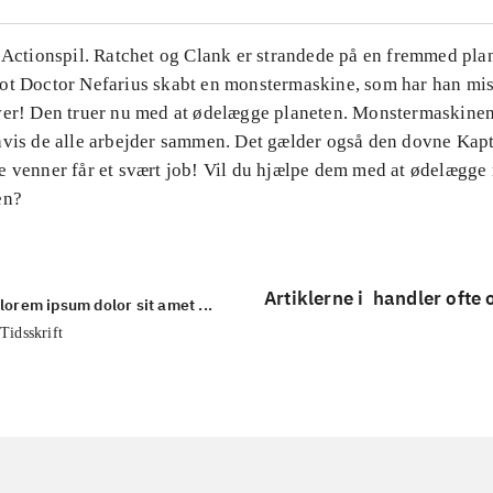
 Actionspil. Ratchet og Clank er strandede på en fremmed plan
ot Doctor Nefarius skabt en monstermaskine, som har han mis
ver! Den truer nu med at ødelægge planeten. Monstermaskine
hvis de alle arbejder sammen. Det gælder også den dovne Kap
e venner får et svært job! Vil du hjælpe dem med at ødelægg
en?
Artiklerne i
handler ofte
lorem ipsum dolor sit amet ...
Tidsskrift