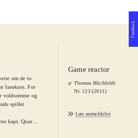
game
Feedback
Game reactor
lserie om de to
Thomas Blichfeldt
af
or fanskare. For
Nr. 123 (2011)
for voldsomme og
nde spillet
Læs anmeldelse
vne kapt. Quark
n de nemlig ikke