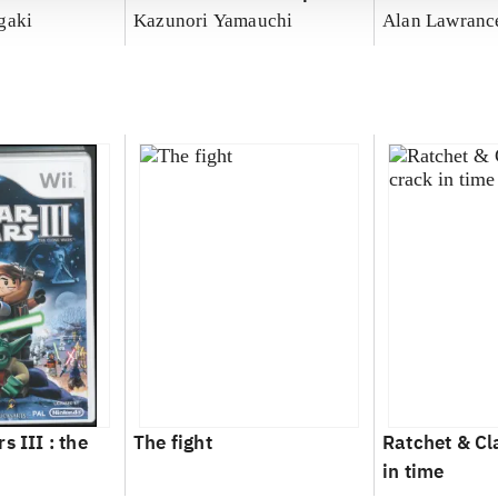
gaki
Kazunori Yamauchi
Alan Lawranc
s III : the
The fight
Ratchet & Cl
in time