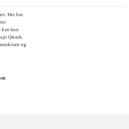
et. Her har
tet
n kan kun
tajn Qwark.
e maskinen og
 om