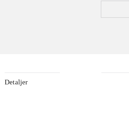
Detaljer
...
...
...
...