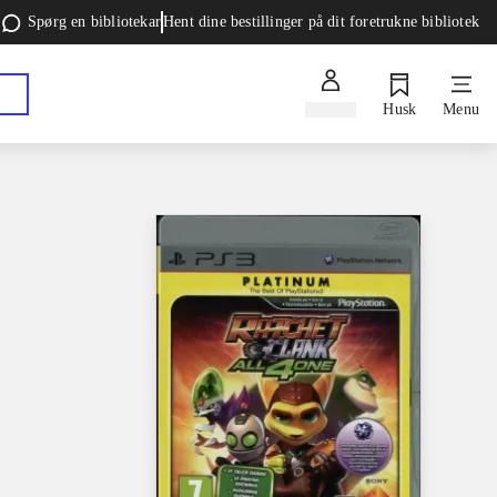
Spørg en bibliotekar
Hent dine bestillinger på dit foretrukne bibliotek
Log ind
Husk
Menu