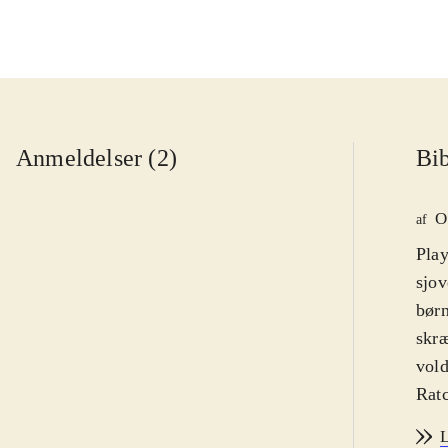
Anmeldelser (2)
Bib
O
af
Play
sjov
børn
skræ
vold
Ratc
og e
L