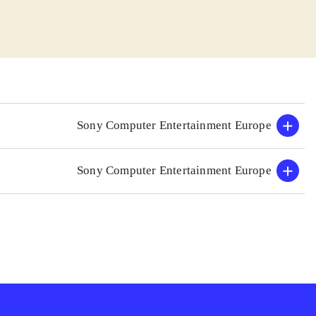
formspil med
ne og samtidig
nde modstandere.
 multiplayer - op
t man under alle
gennemføre.
nimationer og
Sony Computer Entertainment Europe
tår på skærmen,
Sony Computer Entertainment Europe
ælder primært
 samme tid
.
gle fans vil
g til at spille
e tør afprøve nye