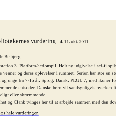
liotekernes vurdering
d. 11. okt. 2011
le Bisbjerg
station 3. Platform/actionspil. Helt ny udgivelse i sci-fi spi
e venner og deres oplevelser i rummet. Serien har stor en st
 og unge fra 7-16 år. Sprog: Dansk. PEGI: 7, med ikoner 
mmende episoder. Danske børn vil sandsynligvis hverken fi
eligt eller skræmmende
.
het og Clank tvinges her til at arbejde sammen med den do
ndnu værre: med den onde robot Doctor Nefarius. Ellers ka
æs hele vurderingen