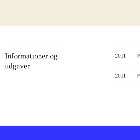
slip
mass
find
Man 
til 
omst
Kame
Informationer og
P
2011
bagg
udgaver
når 
P
2011
Udgi
kame
Der 
være
med 
idee