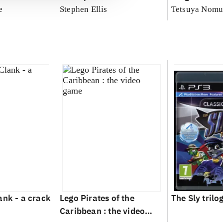
e
Stephen Ellis
Tetsuya Nomu
ank - a crack
Lego Pirates of the
The Sly trilo
Caribbean : the video