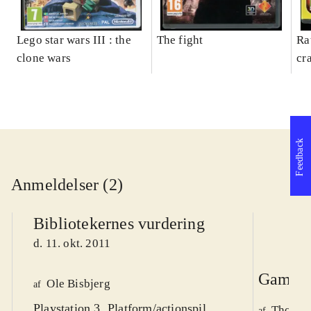
Lego star wars III : the
The fight
Ra
clone wars
cr
Feedback
Anmeldelser (2)
Bibliotekernes vurdering
d. 11. okt. 2011
Game r
Ole Bisbjerg
af
Playstation 3. Platform/actionspil.
Thomas 
af