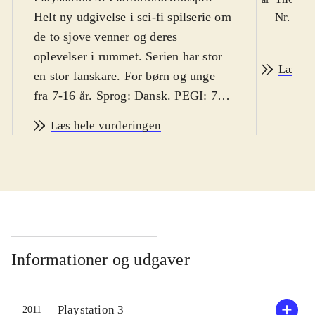
Helt ny udgivelse i sci-fi spilserie om
Nr. 123
de to sjove venner og deres
oplevelser i rummet. Serien har stor
Læs an
en stor fanskare. For børn og unge
fra 7-16 år. Sprog: Dansk. PEGI: 7,
med ikoner for voldsomme og
Læs hele vurderingen
skræmmende episoder. Danske børn
vil sandsynligvis hverken finde
spillet voldeligt eller skræmmende
.
Ratchet og Clank tvinges her til at
arbejde sammen med den dovne kapt.
Quark og endnu værre: med den onde
robot Doctor Nefarius. Ellers kan de
Informationer og udgaver
nemlig ikke slippe ud af en ond
monstermaskine. Det er et traditionelt
Playstation 3
2011
platformspil med masser af action.