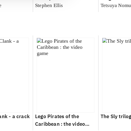
e
Stephen Ellis
Tetsuya Nomu
ank - a crack
Lego Pirates of the
The Sly trilo
Caribbean : the video