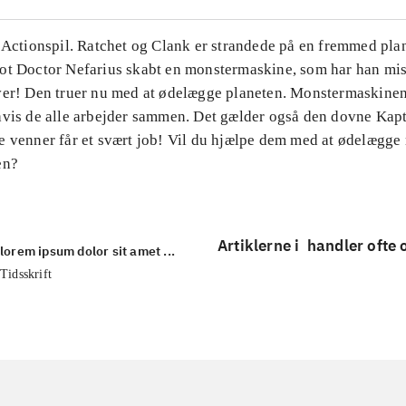
 Actionspil. Ratchet og Clank er strandede på en fremmed plan
ot Doctor Nefarius skabt en monstermaskine, som har han mis
ver! Den truer nu med at ødelægge planeten. Monstermaskine
hvis de alle arbejder sammen. Det gælder også den dovne Kap
e venner får et svært job! Vil du hjælpe dem med at ødelægg
en?
Artiklerne i
handler ofte
lorem ipsum dolor sit amet ...
Tidsskrift