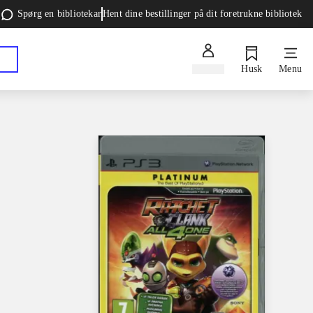
Spørg en bibliotekar
Hent dine bestillinger på dit foretrukne bibliotek
Log ind
Husk
Menu