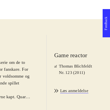
game
Feedback
Game reactor
lserie om de to
Thomas Blichfeldt
af
or fanskare. For
Nr. 123 (2011)
for voldsomme og
nde spillet
Læs anmeldelse
vne kapt. Quark
n de nemlig ikke