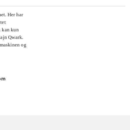
et. Her har
tet
n kan kun
tajn Qwark.
e maskinen og
 om