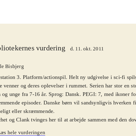
liotekernes vurdering
d. 11. okt. 2011
le Bisbjerg
station 3. Platform/actionspil. Helt ny udgivelse i sci-fi spi
e venner og deres oplevelser i rummet. Serien har stor en st
 og unge fra 7-16 år. Sprog: Dansk. PEGI: 7, med ikoner 
mmende episoder. Danske børn vil sandsynligvis hverken fi
eligt eller skræmmende
.
het og Clank tvinges her til at arbejde sammen med den do
ndnu værre: med den onde robot Doctor Nefarius. Ellers ka
æs hele vurderingen