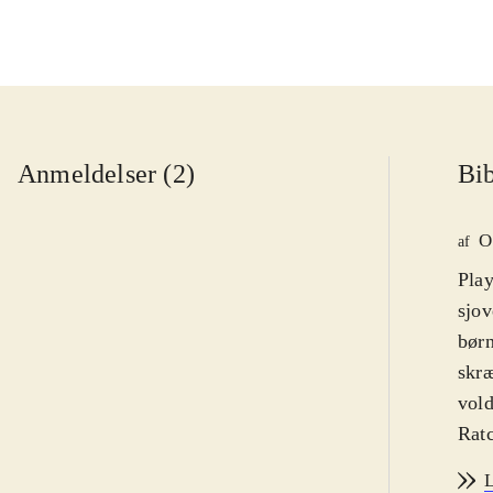
Anmeldelser (2)
Bib
O
af
Play
sjov
børn
skræ
vold
Ratc
og e
L