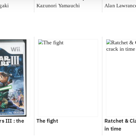
gaki
Kazunori Yamauchi
Alan Lawranc
s III : the
The fight
Ratchet & Cl
in time