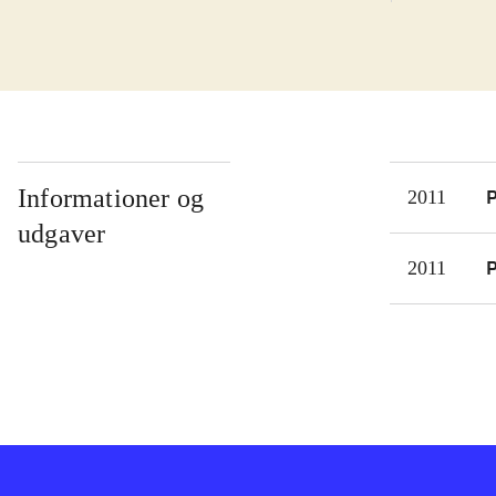
slip
mass
find
Man 
til 
omst
Kame
Informationer og
P
2011
bagg
udgaver
når 
P
2011
Udgi
kame
Der 
være
med 
idee