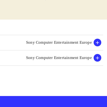
formspil med
ne og samtidig
nde modstandere.
 multiplayer - op
t man under alle
gennemføre.
nimationer og
Sony Computer Entertainment Europe
tår på skærmen,
Sony Computer Entertainment Europe
ælder primært
 samme tid
.
gle fans vil
g til at spille
e tør afprøve nye