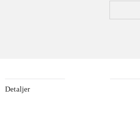
Detaljer
...
...
...
...