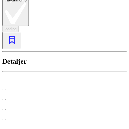
Playstation 3
loading
Detaljer
...
...
...
...
...
...