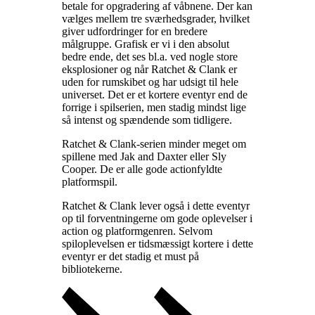
betale for opgradering af våbnene. Der kan
vælges mellem tre sværhedsgrader, hvilket
giver udfordringer for en bredere
målgruppe. Grafisk er vi i den absolut
bedre ende, det ses bl.a. ved nogle store
eksplosioner og når Ratchet & Clank er
uden for rumskibet og har udsigt til hele
universet. Det er et kortere eventyr end de
forrige i spilserien, men stadig mindst lige
så intenst og spændende som tidligere
.
Ratchet & Clank-serien minder meget om
spillene med Jak and Daxter eller Sly
Cooper. De er alle gode actionfyldte
platformspil
.
Ratchet & Clank lever også i dette eventyr
op til forventningerne om gode oplevelser i
action og platformgenren. Selvom
spiloplevelsen er tidsmæssigt kortere i dette
eventyr er det stadig et must på
bibliotekerne
.