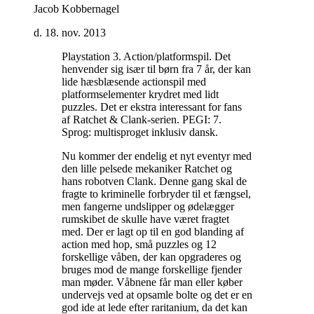
Jacob Kobbernagel
d. 18. nov. 2013
Playstation 3. Action/platformspil. Det
henvender sig især til børn fra 7 år, der kan
lide hæsblæsende actionspil med
platformselementer krydret med lidt
puzzles. Det er ekstra interessant for fans
af Ratchet & Clank-serien. PEGI: 7.
Sprog: multisproget inklusiv dansk
.
Nu kommer der endelig et nyt eventyr med
den lille pelsede mekaniker Ratchet og
hans robotven Clank. Denne gang skal de
fragte to kriminelle forbryder til et fængsel,
men fangerne undslipper og ødelægger
rumskibet de skulle have været fragtet
med. Der er lagt op til en god blanding af
action med hop, små puzzles og 12
forskellige våben, der kan opgraderes og
bruges mod de mange forskellige fjender
man møder. Våbnene får man eller køber
undervejs ved at opsamle bolte og det er en
god ide at lede efter raritanium, da det kan