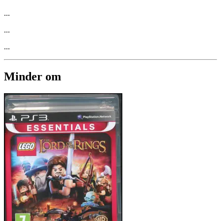
...
...
...
Minder om