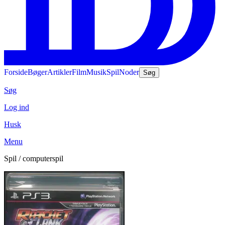
Forside
Bøger
Artikler
Film
Musik
Spil
Noder
Søg
Søg
Log ind
Husk
Menu
Spil / computerspil