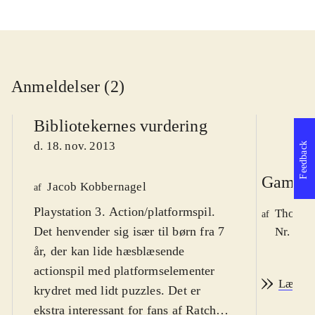
Anmeldelser (2)
Bibliotekernes vurdering
d. 18. nov. 2013
Feedback
Game r
Jacob Kobbernagel
af
Playstation 3. Action/platformspil.
Thomas 
af
Det henvender sig især til børn fra 7
Nr. 140
år, der kan lide hæsblæsende
actionspil med platformselementer
Læs an
krydret med lidt puzzles. Det er
ekstra interessant for fans af Ratchet