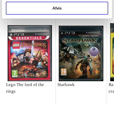
Minder om
Afvis
Lego The lord of the
Starhawk
Ra
rings
cr