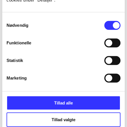
cookies under ”Detaljer”.
...
Samtykkevalg
Nødvendig
...
Funktionelle
...
Statistik
...
Marketing
...
Tillad alle
Tillad valgte