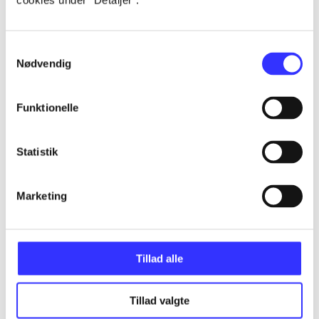
cookies under ”Detaljer”.
...
Samtykkevalg
Nødvendig
...
Funktionelle
...
Statistik
...
Marketing
...
Tillad alle
Tillad valgte