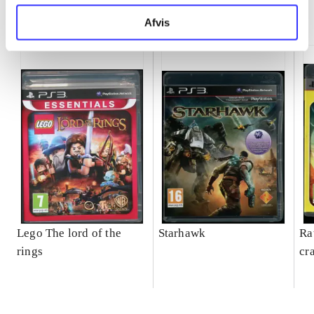
Minder om
Afvis
Lego The lord of the
Starhawk
Ra
rings
cr