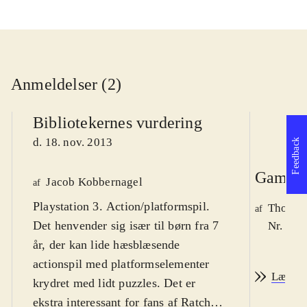
Anmeldelser (2)
Bibliotekernes vurdering
d. 18. nov. 2013
Feedback
Game r
Jacob Kobbernagel
af
Playstation 3. Action/platformspil.
Thomas 
af
Det henvender sig især til børn fra 7
Nr. 140
år, der kan lide hæsblæsende
actionspil med platformselementer
Læs an
krydret med lidt puzzles. Det er
ekstra interessant for fans af Ratchet