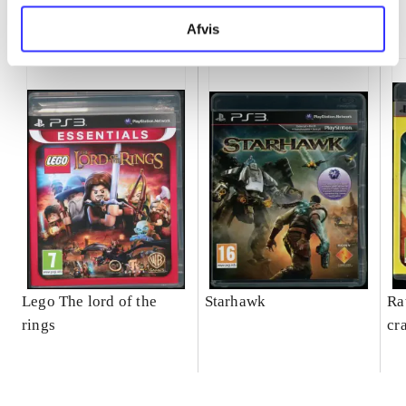
Minder om
Afvis
Lego The lord of the
Starhawk
Ra
rings
cr