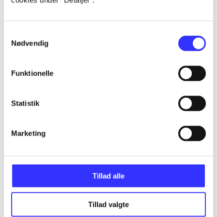
cookies under ”Detaljer”.
...
Samtykkevalg
Nødvendig
...
Funktionelle
...
Statistik
...
Marketing
...
Tillad alle
Tillad valgte