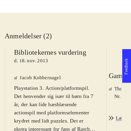
Anmeldelser (2)
Bibliotekernes vurdering
d. 18. nov. 2013
Feedback
Game r
Jacob Kobbernagel
af
Playstation 3. Action/platformspil.
Thomas 
af
Det henvender sig især til børn fra 7
Nr. 140
år, der kan lide hæsblæsende
actionspil med platformselementer
Læs an
krydret med lidt puzzles. Det er
ekstra interessant for fans af Ratchet