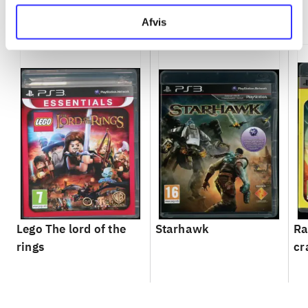
Minder om
Afvis
Lego The lord of the
Starhawk
Ra
rings
cr