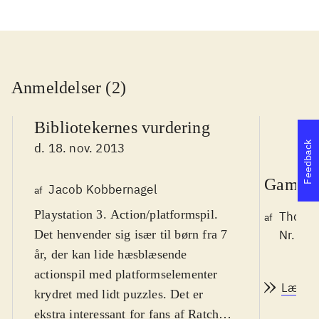
Anmeldelser (2)
Bibliotekernes vurdering
Feedback
d. 18. nov. 2013
Game r
Jacob Kobbernagel
af
Playstation 3. Action/platformspil.
Thomas
af
Det henvender sig især til børn fra 7
Nr. 14
år, der kan lide hæsblæsende
actionspil med platformselementer
Læs a
krydret med lidt puzzles. Det er
ekstra interessant for fans af Ratchet