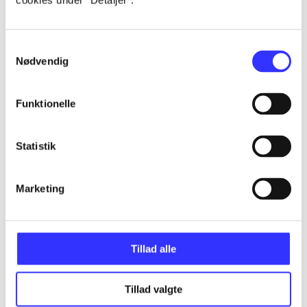
cookies under ”Detaljer”.
...
Samtykkevalg
Nødvendig
...
Funktionelle
...
Statistik
...
Marketing
...
Tillad alle
Tillad valgte