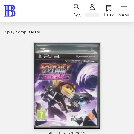
Søg
Log ind
Husk
Menu
Spil / computerspil
Playstation 3, 2013