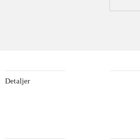
Detaljer
...
...
...
...