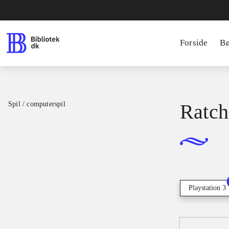
Forside
B
Spil / computerspil
Ratch
Playstation 3