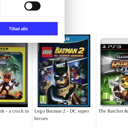
Tillad alle
k - a crack in
Lego Batman 2 - DC super
The Ratchet &
heroes