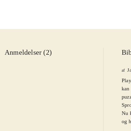
Anmeldelser (2)
Bib
J
af
Play
kan 
puzz
Spro
Nu k
og h
fæng