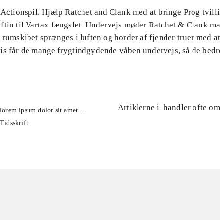
 Actionspil. Hjælp Ratchet and Clank med at bringe Prog tvill
ftin til Vartax fængslet. Undervejs møder Ratchet & Clank m
 rumskibet sprænges i luften og horder af fjender truer med at 
is får de mange frygtindgydende våben undervejs, så de bedr
Artiklerne i
handler ofte om
lorem ipsum dolor sit amet ...
Tidsskrift