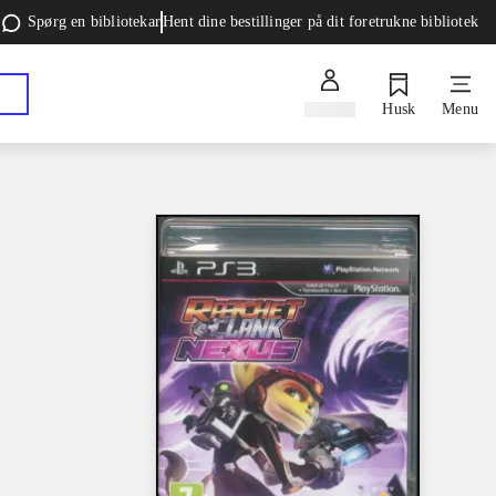
Spørg en bibliotekar
Hent dine bestillinger på dit foretrukne bibliotek
Log ind
Husk
Menu