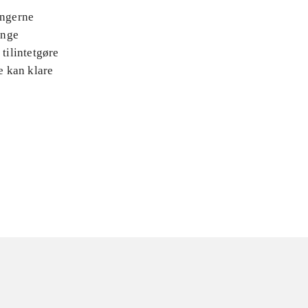
ingerne
ange
tilintetgøre
e kan klare