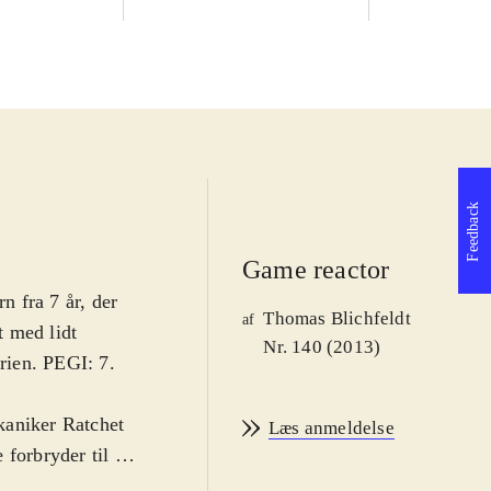
Feedback
Game reactor
n fra 7 år, der
Thomas Blichfeldt
af
t med lidt
Nr. 140 (2013)
erien. PEGI: 7.
kaniker Ratchet
Læs anmeldelse
forbryder til et
ulle have været