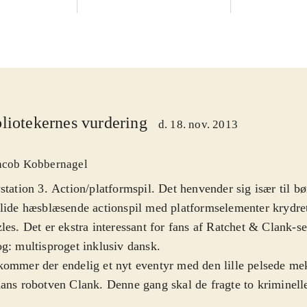
liotekernes vurdering
d. 18. nov. 2013
acob Kobbernagel
station 3. Action/platformspil. Det henvender sig især til bør
lide hæsblæsende actionspil med platformselementer krydre
les. Det er ekstra interessant for fans af Ratchet & Clank-s
g: multisproget inklusiv dansk
.
ommer der endelig et nyt eventyr med den lille pelsede me
ans robotven Clank. Denne gang skal de fragte to kriminelle 
sel, men fangerne undslipper og ødelægger rumskibet de sk