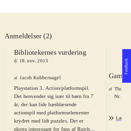
Anmeldelser (2)
Bibliotekernes vurdering
d. 18. nov. 2013
Feedback
Game r
Jacob Kobbernagel
af
Playstation 3. Action/platformspil.
Thomas 
af
Det henvender sig især til børn fra 7
Nr. 140
år, der kan lide hæsblæsende
actionspil med platformselementer
Læs an
krydret med lidt puzzles. Det er
ekstra interessant for fans af Ratchet