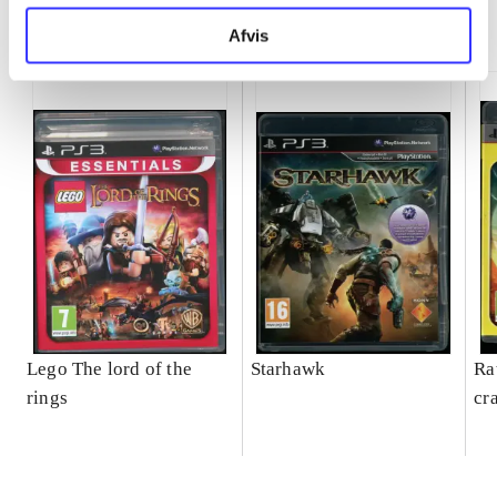
Minder om
Afvis
Lego The lord of the
Starhawk
Ra
rings
cr