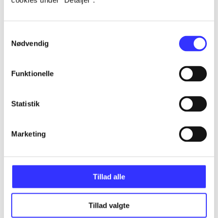
cookies under ”Detaljer”.
...
Samtykkevalg
Nødvendig
...
Funktionelle
...
Statistik
...
Marketing
...
Tillad alle
Tillad valgte