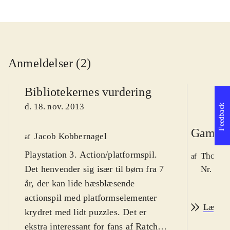
Anmeldelser (2)
Bibliotekernes vurdering
d. 18. nov. 2013
Feedback
Game r
Jacob Kobbernagel
af
Playstation 3. Action/platformspil.
Thomas 
af
Det henvender sig især til børn fra 7
Nr. 140
år, der kan lide hæsblæsende
actionspil med platformselementer
Læs an
krydret med lidt puzzles. Det er
ekstra interessant for fans af Ratchet