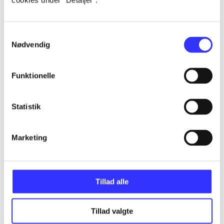
cookies under ”Detaljer”.
...
Samtykkevalg
Nødvendig
...
Funktionelle
...
Statistik
...
Marketing
...
Tillad alle
Tillad valgte