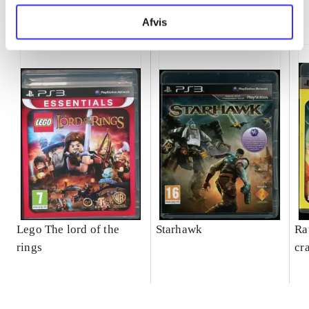
Minder om
Afvis
Lego The lord of the
Starhawk
Ra
rings
cr