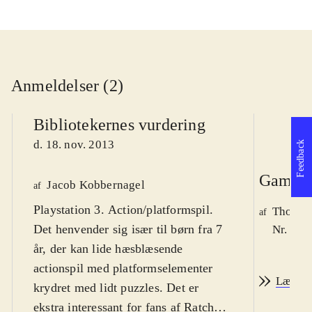
Anmeldelser (2)
Bibliotekernes vurdering
d. 18. nov. 2013
Feedback
Game r
Jacob Kobbernagel
af
Playstation 3. Action/platformspil.
Thomas 
af
Det henvender sig især til børn fra 7
Nr. 140
år, der kan lide hæsblæsende
actionspil med platformselementer
Læs an
krydret med lidt puzzles. Det er
ekstra interessant for fans af Ratchet