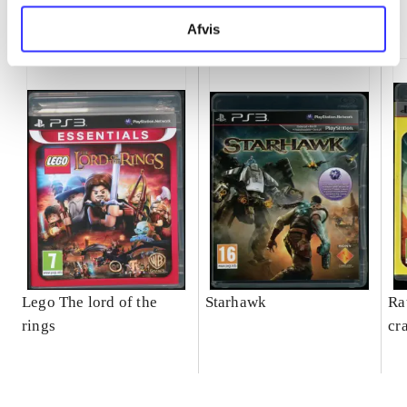
Minder om
Afvis
Lego The lord of the
Starhawk
Ra
rings
cr