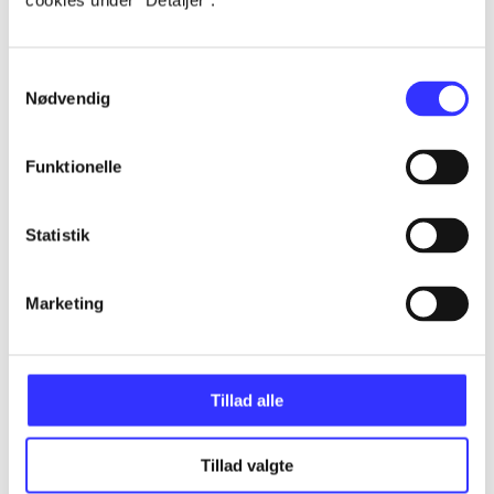
cookies under ”Detaljer”.
...
Samtykkevalg
Nødvendig
...
Funktionelle
...
Statistik
...
Marketing
...
Tillad alle
Tillad valgte