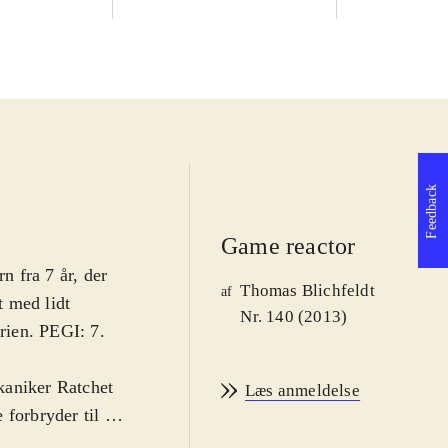
Feedback
Game reactor
n fra 7 år, der
Thomas Blichfeldt
af
t med lidt
Nr. 140 (2013)
erien. PEGI: 7.
kaniker Ratchet
Læs anmeldelse
forbryder til et
ulle have været