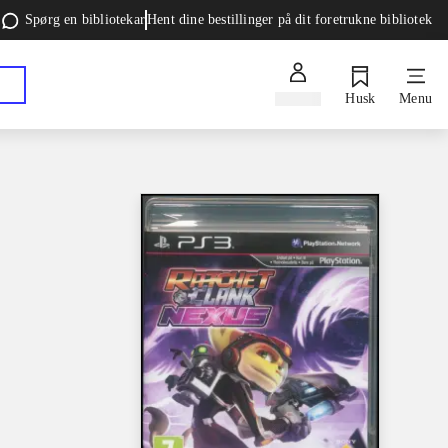
Spørg en bibliotekar
Hent dine bestillinger på dit foretrukne bibliotek
Log ind
Husk
Menu