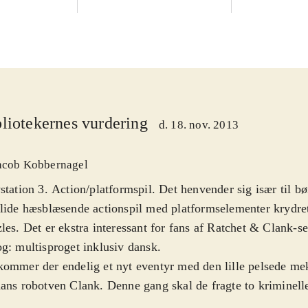
liotekernes vurdering
d. 18. nov. 2013
acob Kobbernagel
station 3. Action/platformspil. Det henvender sig især til bør
lide hæsblæsende actionspil med platformselementer krydre
les. Det er ekstra interessant for fans af Ratchet & Clank-s
g: multisproget inklusiv dansk
.
ommer der endelig et nyt eventyr med den lille pelsede me
ans robotven Clank. Denne gang skal de fragte to kriminelle 
sel, men fangerne undslipper og ødelægger rumskibet de sk