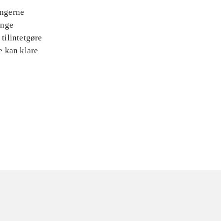
ingerne
ange
tilintetgøre
e kan klare