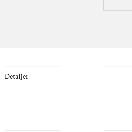
Detaljer
...
...
...
...