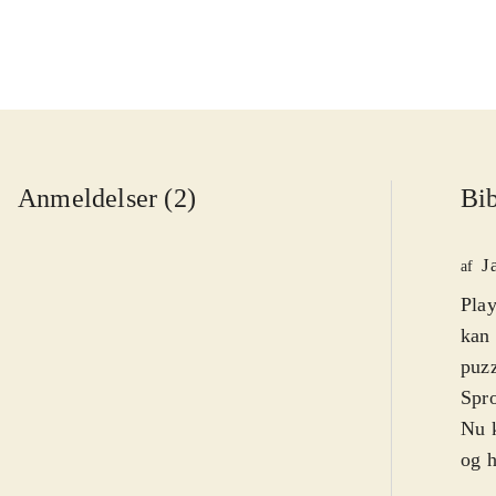
Anmeldelser (2)
Bib
J
af
Play
kan 
puzz
Spro
Nu k
og h
fæng