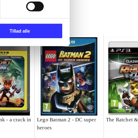
Tillad alle
k - a crack in
Lego Batman 2 - DC super
The Ratchet &
heroes