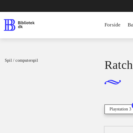
Forside
B
Spil / computerspil
Ratch
Playstation 3