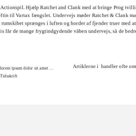
 Actionspil. Hjælp Ratchet and Clank med at bringe Prog tvill
ftin til Vartax fængslet. Undervejs møder Ratchet & Clank m
 rumskibet sprænges i luften og horder af fjender truer med at 
is får de mange frygtindgydende våben undervejs, så de bedr
Artiklerne i
handler ofte om
lorem ipsum dolor sit amet ...
Tidsskrift