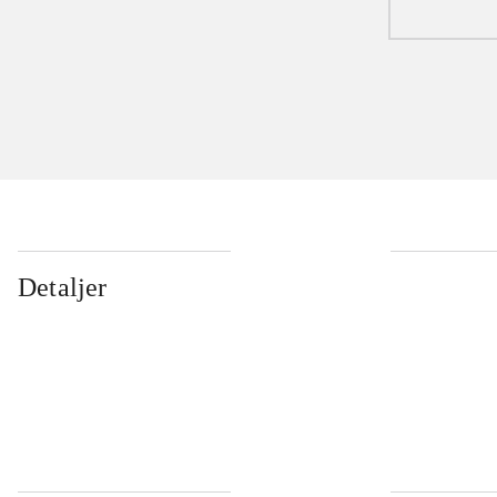
Detaljer
...
...
...
...