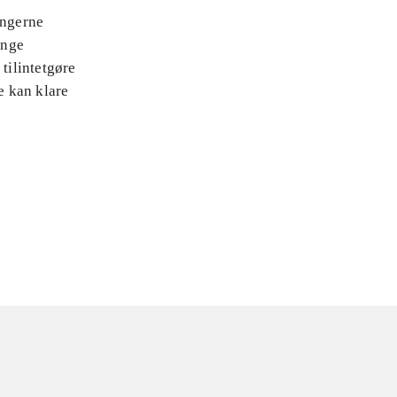
ingerne
ange
tilintetgøre
e kan klare