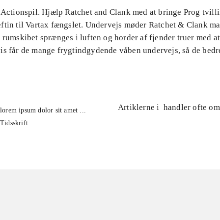
 Actionspil. Hjælp Ratchet and Clank med at bringe Prog tvill
ftin til Vartax fængslet. Undervejs møder Ratchet & Clank m
 rumskibet sprænges i luften og horder af fjender truer med at 
is får de mange frygtindgydende våben undervejs, så de bedr
Artiklerne i
handler ofte om
lorem ipsum dolor sit amet ...
Tidsskrift