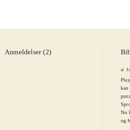
Anmeldelser (2)
Bib
J
af
Play
kan 
puzz
Spro
Nu k
og h
fæng