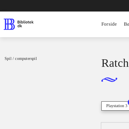
Forside
B
Spil / computerspil
Ratch
Playstation 3