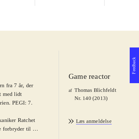
Feedback
Game reactor
n fra 7 år, der
Thomas Blichfeldt
af
t med lidt
Nr. 140 (2013)
erien. PEGI: 7.
kaniker Ratchet
Læs anmeldelse
forbryder til et
ulle have været