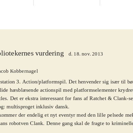
liotekernes vurdering
d. 18. nov. 2013
acob Kobbernagel
station 3. Action/platformspil. Det henvender sig især til bør
lide hæsblæsende actionspil med platformselementer krydre
les. Det er ekstra interessant for fans af Ratchet & Clank-s
g: multisproget inklusiv dansk
.
ommer der endelig et nyt eventyr med den lille pelsede me
ans robotven Clank. Denne gang skal de fragte to kriminelle 
sel, men fangerne undslipper og ødelægger rumskibet de sk