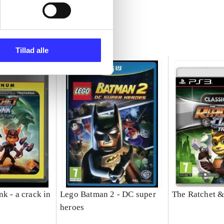
Tillad alle
k - a crack in
Lego Batman 2 - DC super
The Ratchet &
heroes