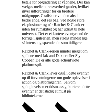
betale for opgradering af våbnene. Der kan
vælges mellem tre sværhedsgrader, hvilket
giver udfordringer for en bredere
målgruppe. Grafisk er vi i den absolut
bedre ende, det ses bl.a. ved nogle store
eksplosioner og når Ratchet & Clank er
uden for rumskibet og har udsigt til hele
universet. Det er et kortere eventyr end de
forrige i spilserien, men stadig mindst lige
så intenst og spændende som tidligere
.
Ratchet & Clank-serien minder meget om
spillene med Jak and Daxter eller Sly
Cooper. De er alle gode actionfyldte
platformspil
.
Ratchet & Clank lever også i dette eventyr
op til forventningerne om gode oplevelser i
action og platformgenren. Selvom
spiloplevelsen er tidsmæssigt kortere i dette
eventyr er det stadig et must på
bibliotekerne
.