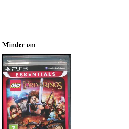
...
...
...
Minder om