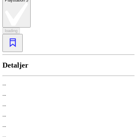
Playstation 3
loading
Detaljer
...
...
...
...
...
...