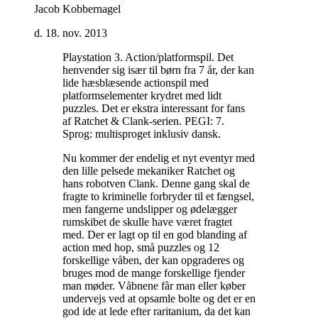
Jacob Kobbernagel
d. 18. nov. 2013
Playstation 3. Action/platformspil. Det
henvender sig især til børn fra 7 år, der kan
lide hæsblæsende actionspil med
platformselementer krydret med lidt
puzzles. Det er ekstra interessant for fans
af Ratchet & Clank-serien. PEGI: 7.
Sprog: multisproget inklusiv dansk
.
Nu kommer der endelig et nyt eventyr med
den lille pelsede mekaniker Ratchet og
hans robotven Clank. Denne gang skal de
fragte to kriminelle forbryder til et fængsel,
men fangerne undslipper og ødelægger
rumskibet de skulle have været fragtet
med. Der er lagt op til en god blanding af
action med hop, små puzzles og 12
forskellige våben, der kan opgraderes og
bruges mod de mange forskellige fjender
man møder. Våbnene får man eller køber
undervejs ved at opsamle bolte og det er en
god ide at lede efter raritanium, da det kan