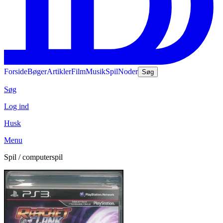
Forside
Bøger
Artikler
Film
Musik
Spil
Noder
Søg
Søg
Log ind
Husk
Menu
Spil / computerspil