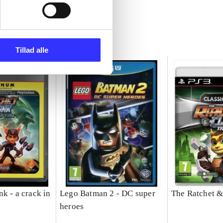
Tillad alle
k - a crack in
Lego Batman 2 - DC super
The Ratchet &
heroes