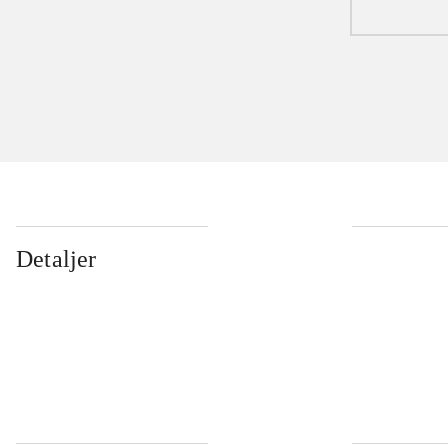
Detaljer
...
...
...
...