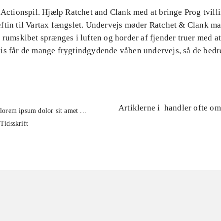
 Actionspil. Hjælp Ratchet and Clank med at bringe Prog tvill
ftin til Vartax fængslet. Undervejs møder Ratchet & Clank m
 rumskibet sprænges i luften og horder af fjender truer med at 
is får de mange frygtindgydende våben undervejs, så de bedr
Artiklerne i
handler ofte om
lorem ipsum dolor sit amet ...
Tidsskrift