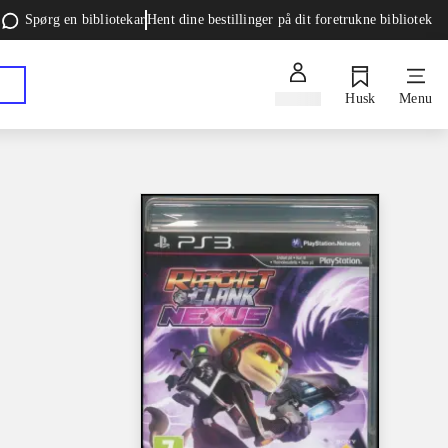
Spørg en bibliotekar
Hent dine bestillinger på dit foretrukne bibliotek
Log ind
Husk
Menu