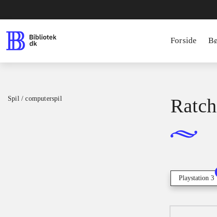
Forside
B
Spil / computerspil
Ratch
Playstation 3