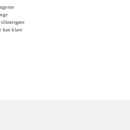
ingerne
ange
tilintetgøre
e kan klare