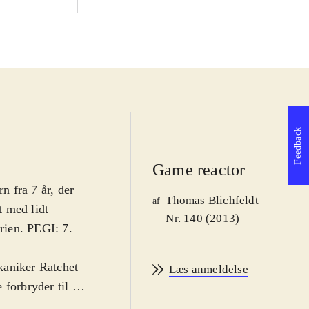
Feedback
Game reactor
n fra 7 år, der
Thomas Blichfeldt
af
t med lidt
Nr. 140 (2013)
erien. PEGI: 7.
kaniker Ratchet
Læs anmeldelse
forbryder til et
ulle have været