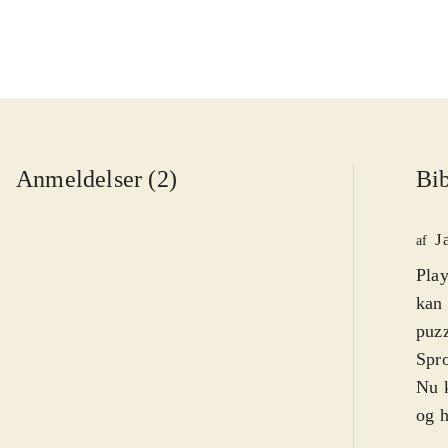
Anmeldelser (2)
Bib
J
af
Play
kan 
puzz
Spro
Nu k
og h
fæng