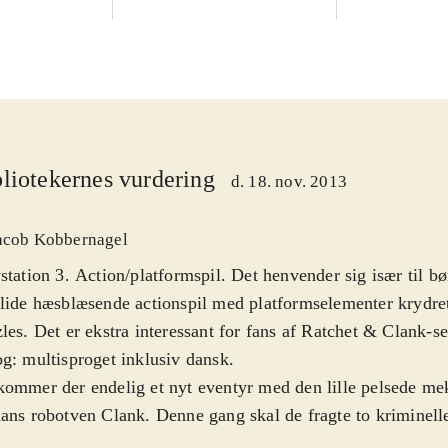
liotekernes vurdering
d. 18. nov. 2013
acob Kobbernagel
station 3. Action/platformspil. Det henvender sig især til bør
lide hæsblæsende actionspil med platformselementer krydre
les. Det er ekstra interessant for fans af Ratchet & Clank-s
g: multisproget inklusiv dansk
.
ommer der endelig et nyt eventyr med den lille pelsede me
ans robotven Clank. Denne gang skal de fragte to kriminelle 
sel, men fangerne undslipper og ødelægger rumskibet de sk