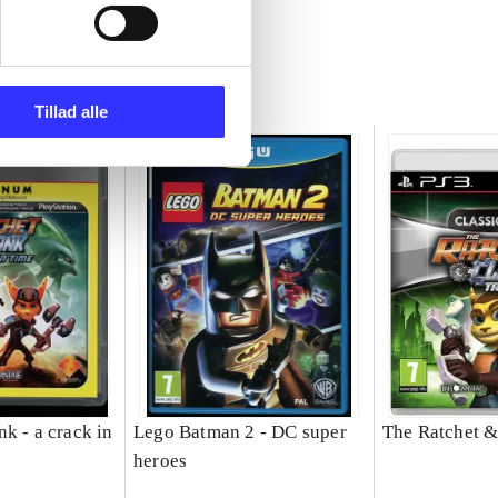
Tillad alle
k - a crack in
Lego Batman 2 - DC super
The Ratchet &
heroes