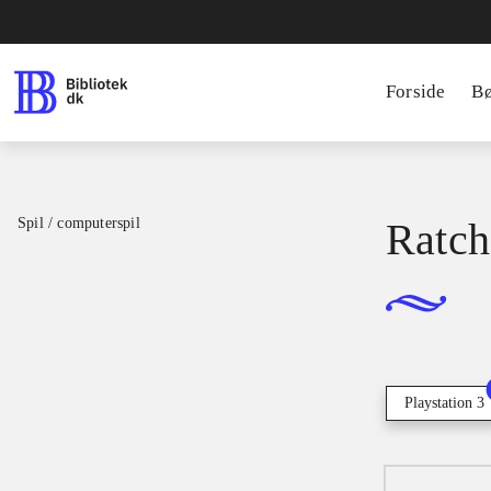
Forside
B
Spil / computerspil
Ratch
Playstation 3