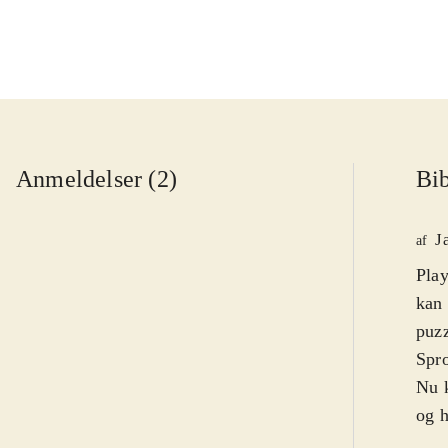
Anmeldelser (2)
Bib
J
af
Play
kan 
puzz
Spro
Nu k
og h
fæng