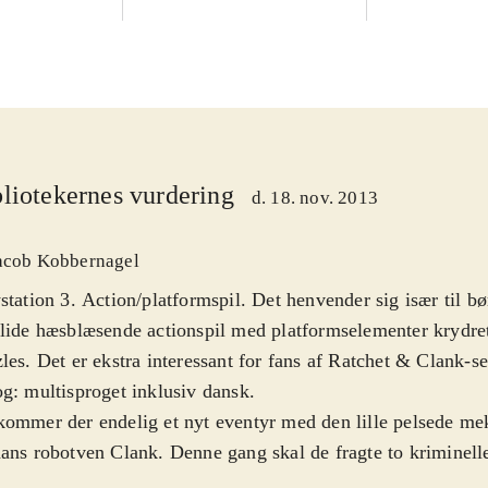
liotekernes vurdering
d. 18. nov. 2013
acob Kobbernagel
station 3. Action/platformspil. Det henvender sig især til bør
lide hæsblæsende actionspil med platformselementer krydre
les. Det er ekstra interessant for fans af Ratchet & Clank-s
g: multisproget inklusiv dansk
.
ommer der endelig et nyt eventyr med den lille pelsede me
ans robotven Clank. Denne gang skal de fragte to kriminelle 
sel, men fangerne undslipper og ødelægger rumskibet de sk