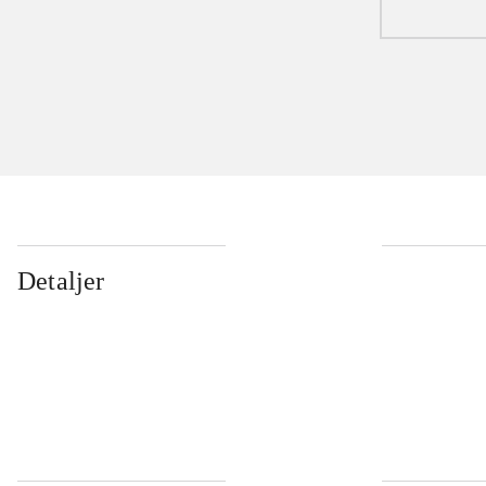
Detaljer
...
...
...
...