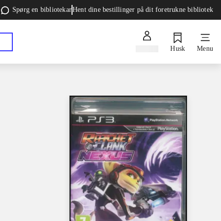
Spørg en bibliotekar
Hent dine bestillinger på dit foretrukne bibliotek
Log ind
Husk
Menu