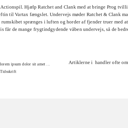
 Actionspil. Hjælp Ratchet and Clank med at bringe Prog tvill
ftin til Vartax fængslet. Undervejs møder Ratchet & Clank m
 rumskibet sprænges i luften og horder af fjender truer med at 
is får de mange frygtindgydende våben undervejs, så de bedr
Artiklerne i
handler ofte om
lorem ipsum dolor sit amet ...
Tidsskrift