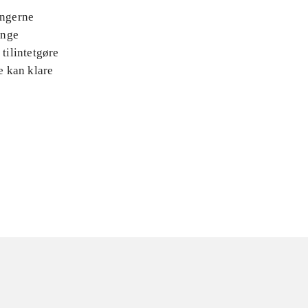
ingerne
ange
tilintetgøre
e kan klare