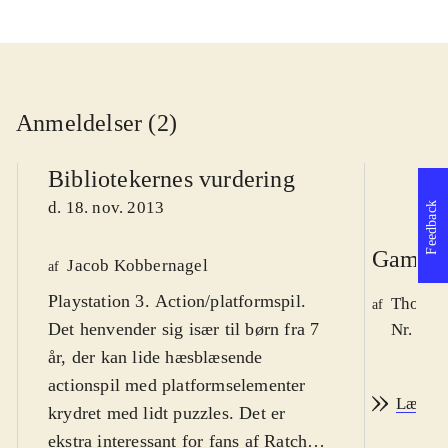
Anmeldelser (2)
Bibliotekernes vurdering
d. 18. nov. 2013
Feedback
Game r
Jacob Kobbernagel
af
Playstation 3. Action/platformspil.
Thomas 
af
Det henvender sig især til børn fra 7
Nr. 140
år, der kan lide hæsblæsende
actionspil med platformselementer
Læs an
krydret med lidt puzzles. Det er
ekstra interessant for fans af Ratchet