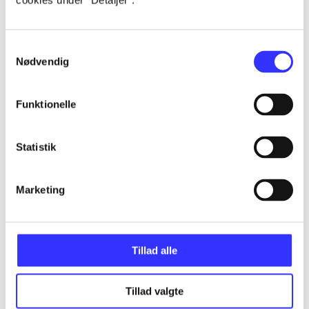
cookies under ”Detaljer”.
...
Samtykkevalg
Nødvendig
...
Funktionelle
...
Statistik
...
Marketing
...
Tillad alle
Tillad valgte