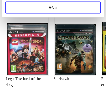
Minder om
Afvis
Lego The lord of the
Starhawk
Ra
rings
cr