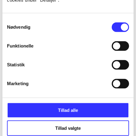
cookies under ”Detaljer”.
...
Samtykkevalg
Nødvendig
...
Funktionelle
...
Statistik
...
Marketing
...
Tillad alle
Tillad valgte