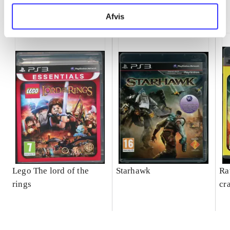
Minder om
Afvis
Lego The lord of the
Starhawk
Ra
rings
cr