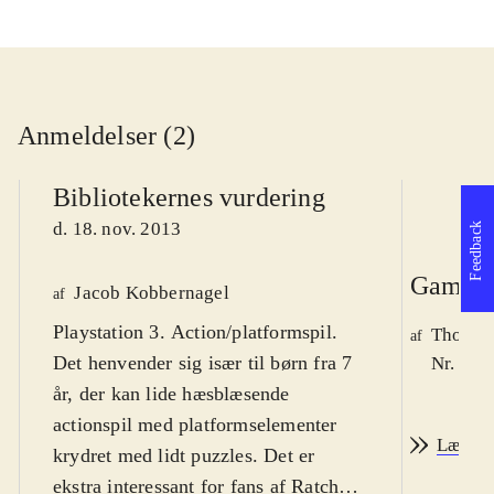
Anmeldelser (2)
Bibliotekernes vurdering
d. 18. nov. 2013
Feedback
Game r
Jacob Kobbernagel
af
Playstation 3. Action/platformspil.
Thomas 
af
Det henvender sig især til børn fra 7
Nr. 140
år, der kan lide hæsblæsende
actionspil med platformselementer
Læs an
krydret med lidt puzzles. Det er
ekstra interessant for fans af Ratchet