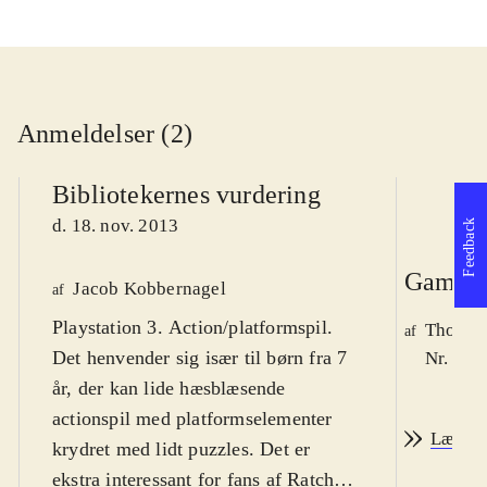
Anmeldelser (2)
Bibliotekernes vurdering
d. 18. nov. 2013
Feedback
Game r
Jacob Kobbernagel
af
Playstation 3. Action/platformspil.
Thomas 
af
Det henvender sig især til børn fra 7
Nr. 140
år, der kan lide hæsblæsende
actionspil med platformselementer
Læs an
krydret med lidt puzzles. Det er
ekstra interessant for fans af Ratchet