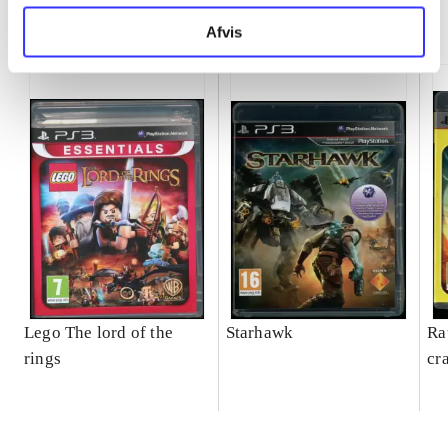
Minder om
Afvis
Lego The lord of the
Starhawk
Ra
rings
cr