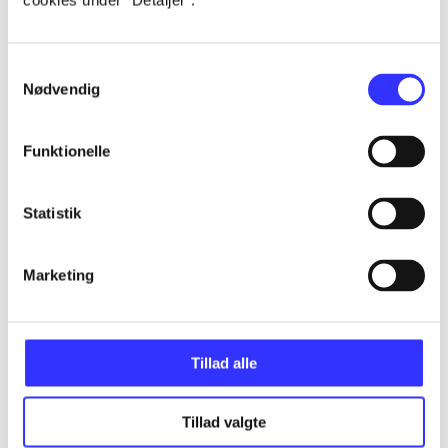
cookies under ”Detaljer”.
...
Samtykkevalg
Nødvendig
...
Funktionelle
...
Statistik
...
Marketing
...
Tillad alle
Tillad valgte