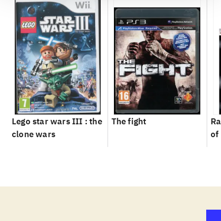
Lego star wars III : the
The fight
Ra
clone wars
of