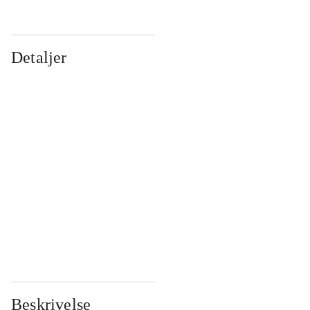
Detaljer
...
...
...
...
...
...
...
...
...
...
...
...
Beskrivelse