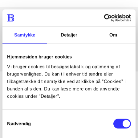
Artikler med samme emner
Samtykke
Detaljer
Om
Fra
Hjemmesiden bruger cookies
Vi bruger cookies til besøgsstatistik og optimering af
brugervenlighed. Du kan til enhver tid ændre eller
tilbagetrække dit samtykke ved at klikke på ”Cookies” i
bunden af siden. Du kan læse mere om de anvendte
cookies under ”Detaljer”.
Artikler
Alle registrerede artikler fordelt på udgivelser
Samtykkevalg
Nødvendig
...