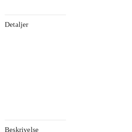
Detaljer
...
...
...
...
...
...
...
...
...
...
...
...
Beskrivelse