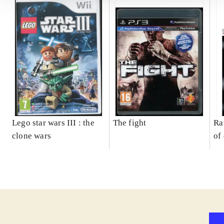
Lego star wars III : the
The fight
Ra
clone wars
of