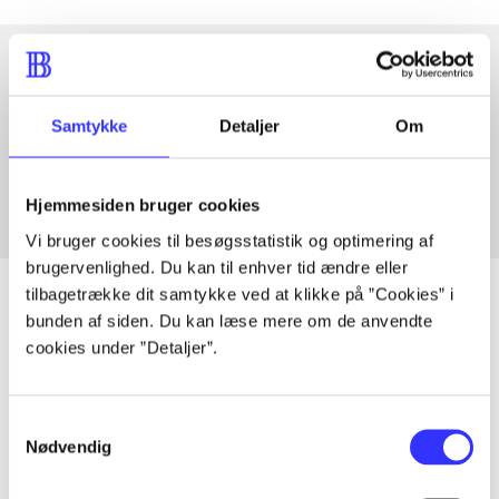
Artikler med samme emner
Samtykke
Detaljer
Om
Fra
Hjemmesiden bruger cookies
Vi bruger cookies til besøgsstatistik og optimering af
brugervenlighed. Du kan til enhver tid ændre eller
tilbagetrække dit samtykke ved at klikke på ”Cookies” i
bunden af siden. Du kan læse mere om de anvendte
cookies under ”Detaljer”.
Artikler
Alle registrerede artikler fordelt på udgivelser
Samtykkevalg
Nødvendig
...