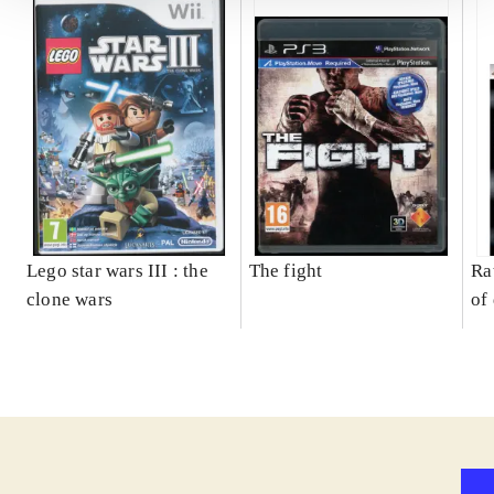
Lego star wars III : the
The fight
Ra
clone wars
of