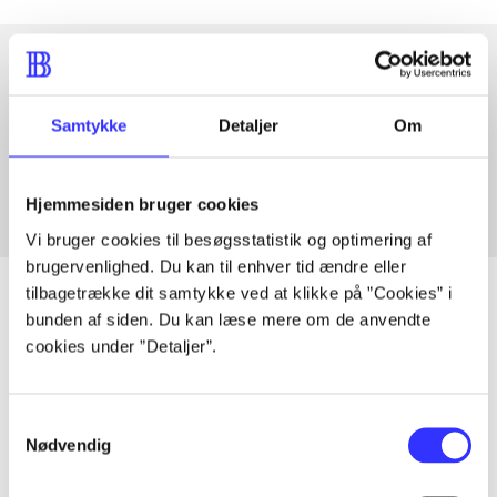
Artikler med samme emner
Samtykke
Detaljer
Om
Fra
Hjemmesiden bruger cookies
Vi bruger cookies til besøgsstatistik og optimering af
brugervenlighed. Du kan til enhver tid ændre eller
tilbagetrække dit samtykke ved at klikke på ”Cookies” i
bunden af siden. Du kan læse mere om de anvendte
cookies under ”Detaljer”.
Artikler
Alle registrerede artikler fordelt på udgivelser
Samtykkevalg
Nødvendig
...