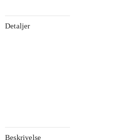
Detaljer
...
...
...
...
...
...
...
...
...
...
...
...
Beskrivelse