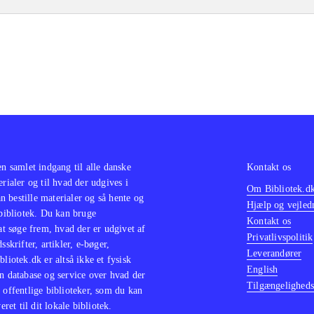
en samlet indgang til alle danske
Kontakt os
erialer og til hvad der udgives i
Om Bibliotek.d
 bestille materialer og så hente og
Hjælp og vejled
 bibliotek. Du kan bruge
Kontakt os
 at søge frem, hvad der er udgivet af
Privatlivspolitik
sskrifter, artikler, e-bøger,
Leverandører
bliotek.dk er altså ikke et fysisk
English
n database og service over hvad der
Tilgængeligheds
 offentlige biblioteker, som du kan
eret til dit lokale bibliotek.