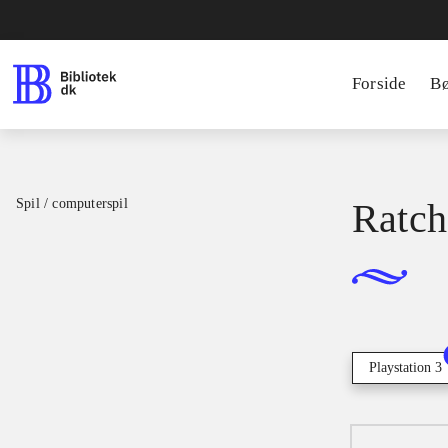
Forside
B
Spil / computerspil
Ratch
Playstation 3