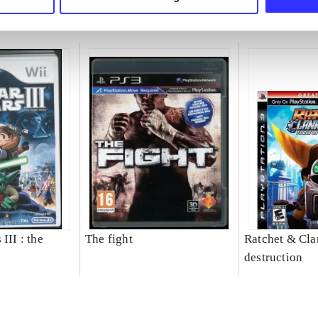
III : the
The fight
Ratchet & Clan
destruction