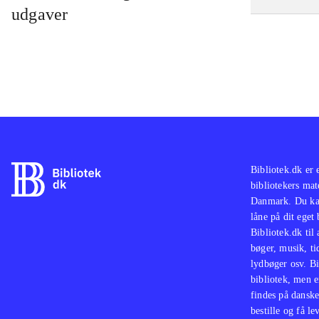
udgaver
Bibliotek.dk er 
bibliotekers mat
Danmark. Du kan
låne på dit eget
Bibliotek.dk til
bøger, musik, tid
lydbøger osv. Bi
bibliotek, men e
findes på danske
bestille og få lev