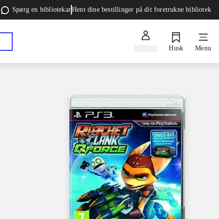
Spørg en bibliotekar
Hent dine bestillinger på dit foretrukne bibliotek
Log ind
Husk
Menu