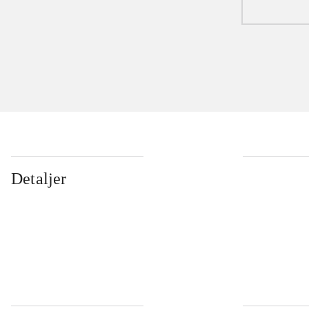
Detaljer
...
...
...
...