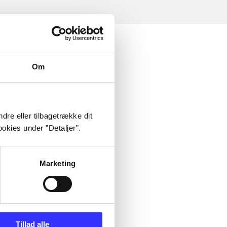
Om
dre eller tilbagetrække dit
okies under ”Detaljer”.
Marketing
Tillad alle