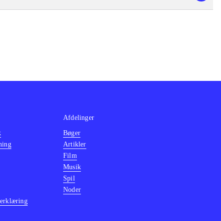
Afdelinger
k
Bøger
ning
Artikler
Film
Musik
Spil
Noder
erklæring