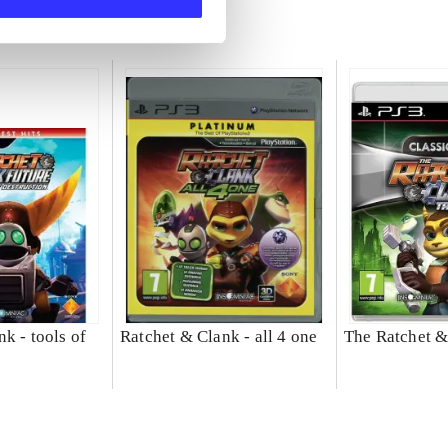
k - tools of
Ratchet & Clank - all 4 one
The Ratchet &