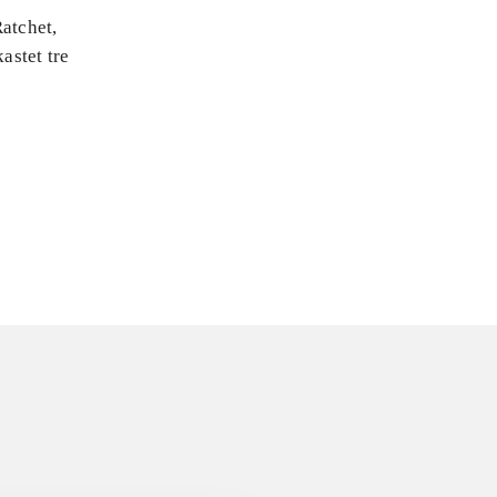
Ratchet,
astet tre