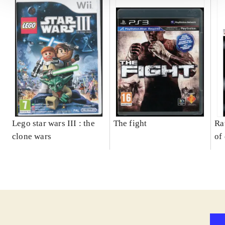
Lego star wars III : the
The fight
Ra
clone wars
of