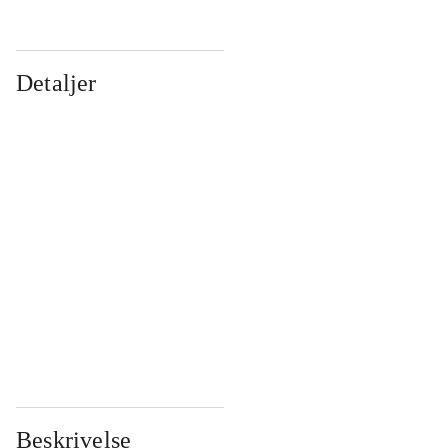
Detaljer
...
...
...
...
...
...
...
...
...
...
...
...
Beskrivelse