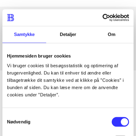
Artikler med samme emner
Samtykke
Detaljer
Om
Fra
Hjemmesiden bruger cookies
Vi bruger cookies til besøgsstatistik og optimering af
brugervenlighed. Du kan til enhver tid ændre eller
tilbagetrække dit samtykke ved at klikke på ”Cookies” i
bunden af siden. Du kan læse mere om de anvendte
cookies under ”Detaljer”.
Artikler
Alle registrerede artikler fordelt på udgivelser
Samtykkevalg
Nødvendig
...