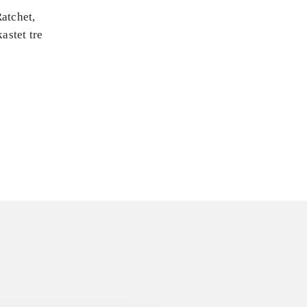
Ratchet,
astet tre