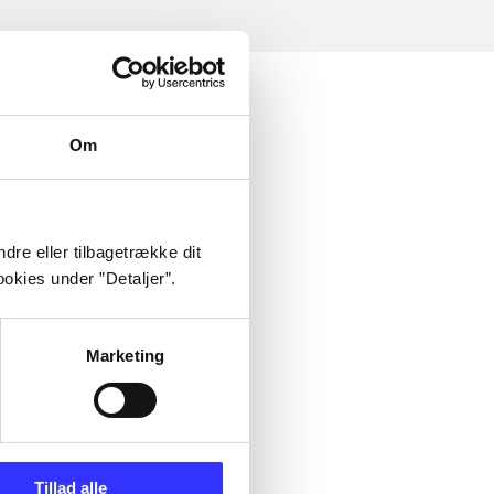
Om
dre eller tilbagetrække dit
okies under ”Detaljer”.
Marketing
Tillad alle