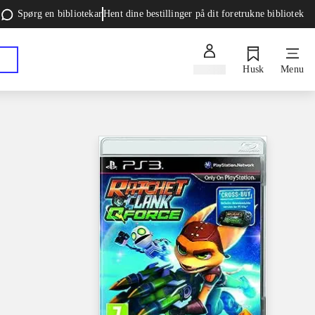
Spørg en bibliotekar
Hent dine bestillinger på dit foretrukne bibliotek
Log ind
Husk
Menu