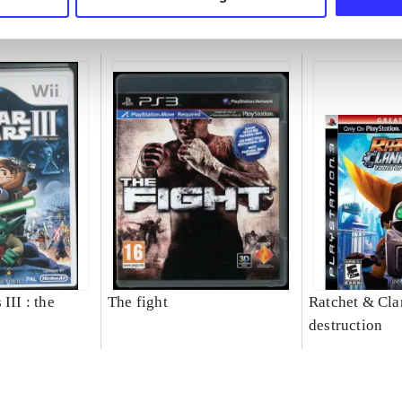
III : the
The fight
Ratchet & Clan
destruction