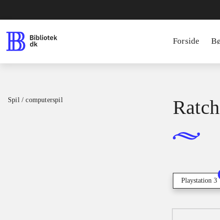
Forside
B
Spil / computerspil
Ratch
Playstation 3