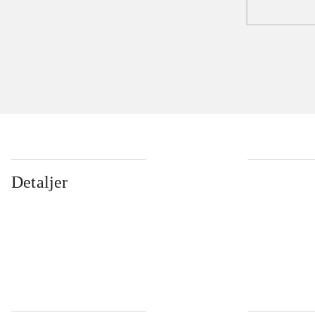
Detaljer
...
...
...
...