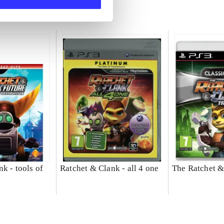
k - tools of
Ratchet & Clank - all 4 one
The Ratchet &