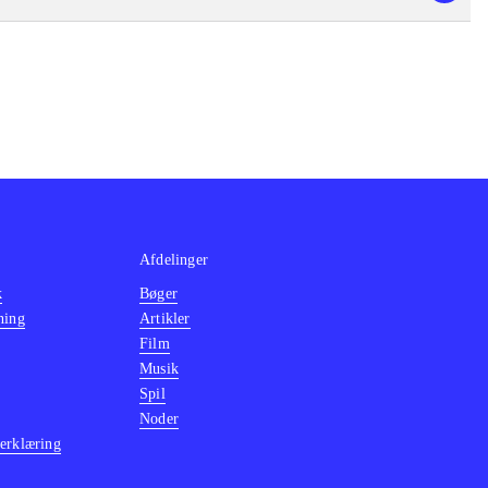
Afdelinger
k
Bøger
ning
Artikler
Film
Musik
Spil
Noder
erklæring