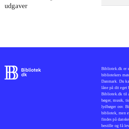
udgaver
Bibliotek.dk er 
bibliotekers mat
Danmark. Du kan
låne på dit eget
Bibliotek.dk til
bøger, musik, tid
lydbøger osv. Bi
bibliotek, men e
findes på danske
bestille og få lev