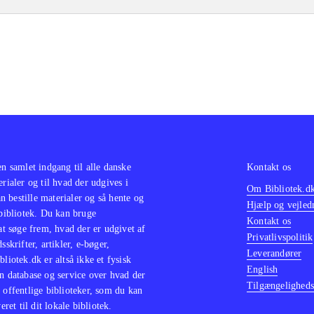
en samlet indgang til alle danske
Kontakt os
erialer og til hvad der udgives i
Om Bibliotek.d
 bestille materialer og så hente og
Hjælp og vejled
 bibliotek. Du kan bruge
Kontakt os
 at søge frem, hvad der er udgivet af
Privatlivspolitik
sskrifter, artikler, e-bøger,
Leverandører
bliotek.dk er altså ikke et fysisk
English
n database og service over hvad der
Tilgængeligheds
 offentlige biblioteker, som du kan
eret til dit lokale bibliotek.