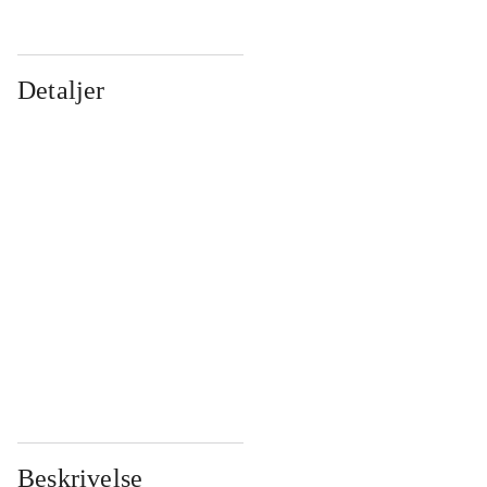
Detaljer
...
...
...
...
...
...
...
...
...
...
...
...
Beskrivelse