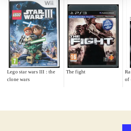
Lego star wars III : the
The fight
Ra
clone wars
of