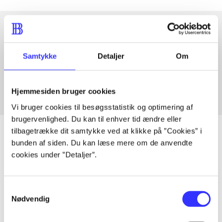
Artikler med samme emner
Samtykke
Detaljer
Om
Fra
Hjemmesiden bruger cookies
Vi bruger cookies til besøgsstatistik og optimering af
brugervenlighed. Du kan til enhver tid ændre eller
tilbagetrække dit samtykke ved at klikke på ”Cookies” i
bunden af siden. Du kan læse mere om de anvendte
cookies under ”Detaljer”.
Artikler
Alle registrerede artikler fordelt på udgivelser
Samtykkevalg
Nødvendig
...