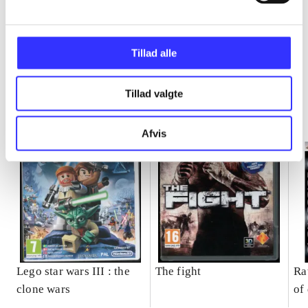
Minder om
Tillad alle
Tillad valgte
Afvis
Lego star wars III : the
The fight
Ra
clone wars
of