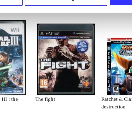
III : the
The fight
Ratchet & Clan
destruction