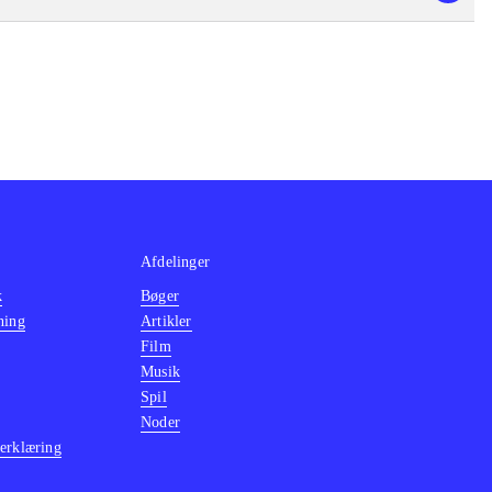
Afdelinger
k
Bøger
ning
Artikler
Film
Musik
Spil
Noder
erklæring