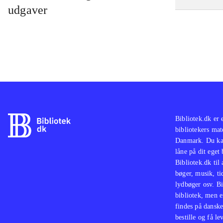
udgaver
Bibliotek.dk er 
bibliotekers mat
Danmark. Du kan
låne på dit eget
Bibliotek.dk til
bøger, musik, tid
lydbøger osv. Bi
bibliotek, men e
findes på danske
bestille og få lev