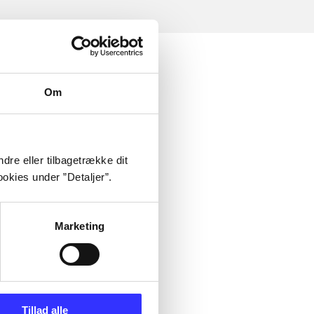
Om
dre eller tilbagetrække dit
okies under ”Detaljer”.
Marketing
Tillad alle