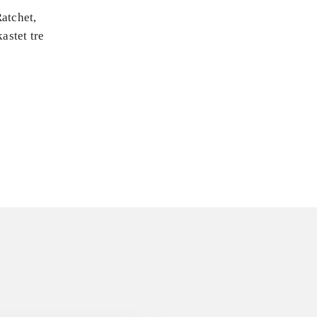
Ratchet,
astet tre