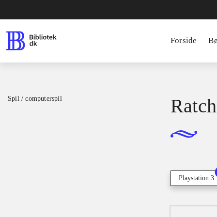
Forside
B
Spil / computerspil
Ratch
Playstation 3