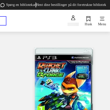
Spørg en bibliotekar
Hent dine bestillinger på dit foretrukne bibliotek
Log ind
Husk
Menu