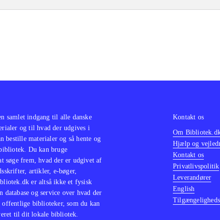
en samlet indgang til alle danske
Kontakt os
erialer og til hvad der udgives i
Om Bibliotek.d
 bestille materialer og så hente og
Hjælp og vejled
 bibliotek. Du kan bruge
Kontakt os
 at søge frem, hvad der er udgivet af
Privatlivspolitik
sskrifter, artikler, e-bøger,
Leverandører
bliotek.dk er altså ikke et fysisk
English
n database og service over hvad der
Tilgængeligheds
 offentlige biblioteker, som du kan
eret til dit lokale bibliotek.