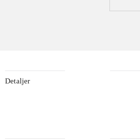
Detaljer
...
...
...
...