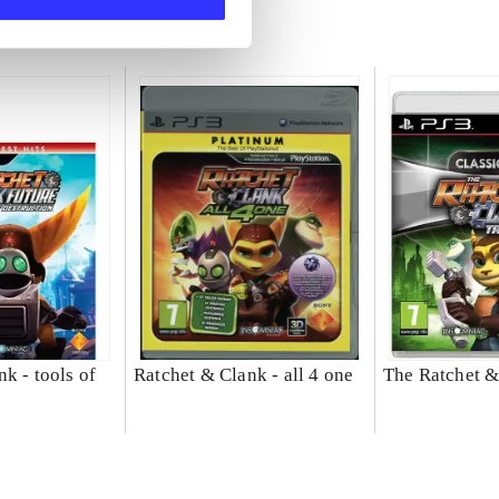
k - tools of
Ratchet & Clank - all 4 one
The Ratchet &