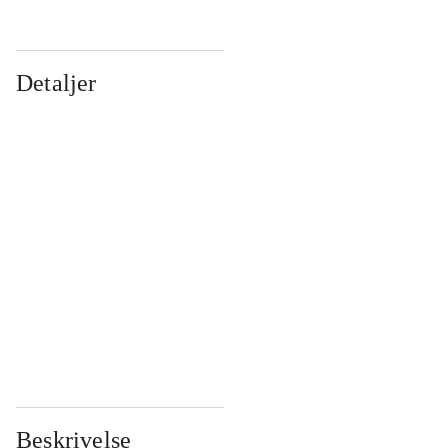
Detaljer
...
...
...
...
...
...
...
...
...
...
...
...
Beskrivelse