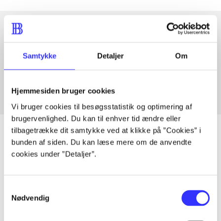
Artikler med samme emner
Samtykke
Detaljer
Om
Fra
Hjemmesiden bruger cookies
Vi bruger cookies til besøgsstatistik og optimering af
brugervenlighed. Du kan til enhver tid ændre eller
tilbagetrække dit samtykke ved at klikke på ”Cookies” i
bunden af siden. Du kan læse mere om de anvendte
cookies under ”Detaljer”.
Artikler
Alle registrerede artikler fordelt på udgivelser
Samtykkevalg
Nødvendig
...