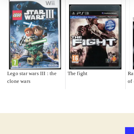
Lego star wars III : the
The fight
Ra
clone wars
of