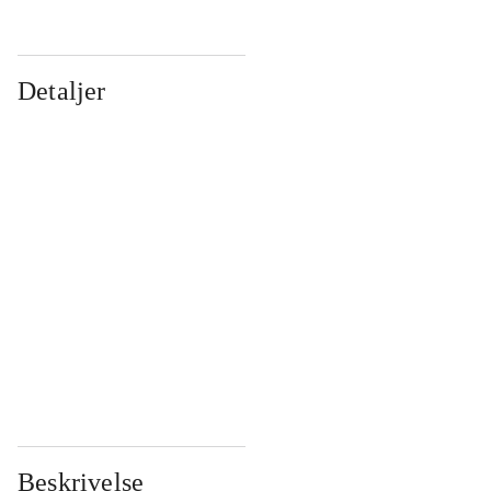
Detaljer
...
...
...
...
...
...
...
...
...
...
...
...
Beskrivelse