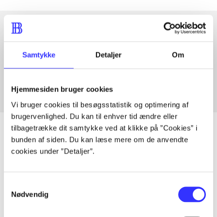
Artikler med samme emner
Samtykke
Detaljer
Om
Fra
Hjemmesiden bruger cookies
Vi bruger cookies til besøgsstatistik og optimering af
brugervenlighed. Du kan til enhver tid ændre eller
tilbagetrække dit samtykke ved at klikke på ”Cookies” i
bunden af siden. Du kan læse mere om de anvendte
cookies under ”Detaljer”.
Artikler
Alle registrerede artikler fordelt på udgivelser
Samtykkevalg
Nødvendig
...