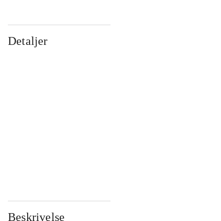
Detaljer
...
...
...
...
...
...
...
...
...
...
...
...
Beskrivelse