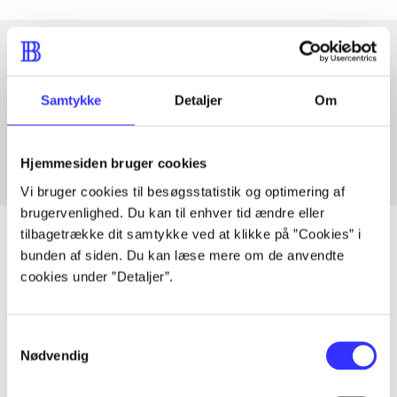
Artikler med samme emner
Samtykke
Detaljer
Om
Fra
Hjemmesiden bruger cookies
Vi bruger cookies til besøgsstatistik og optimering af
brugervenlighed. Du kan til enhver tid ændre eller
tilbagetrække dit samtykke ved at klikke på ”Cookies” i
bunden af siden. Du kan læse mere om de anvendte
cookies under ”Detaljer”.
Artikler
Alle registrerede artikler fordelt på udgivelser
Samtykkevalg
Nødvendig
...