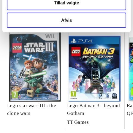
Tillad valgte
Minder om
Afvis
Lego star wars III : the
Lego Batman 3 - beyond
Ra
clone wars
Gotham
QF
TT Games