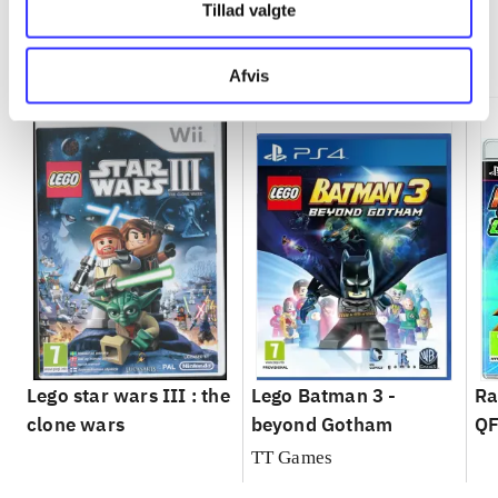
Tillad valgte
Minder om
Afvis
Lego star wars III : the
Lego Batman 3 -
Ra
clone wars
beyond Gotham
QF
TT Games