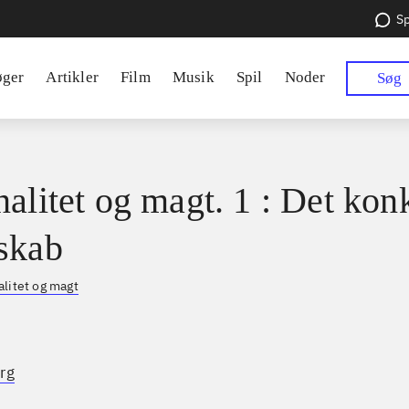
Sp
øger
Artikler
Film
Musik
Spil
Noder
Søg
nalitet og magt. 1 : Det kon
skab
alitet og magt
rg