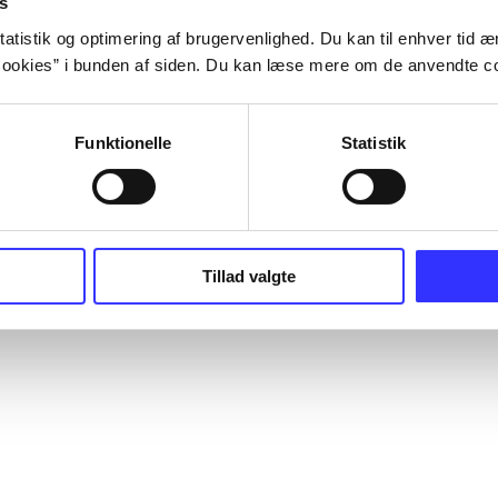
s
atistik og optimering af brugervenlighed. Du kan til enhver tid æn
ookies” i bunden af siden. Du kan læse mere om de anvendte co
Funktionelle
Statistik
Tillad valgte