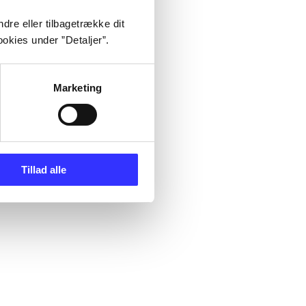
dre eller tilbagetrække dit
okies under ”Detaljer”.
Marketing
Tillad alle