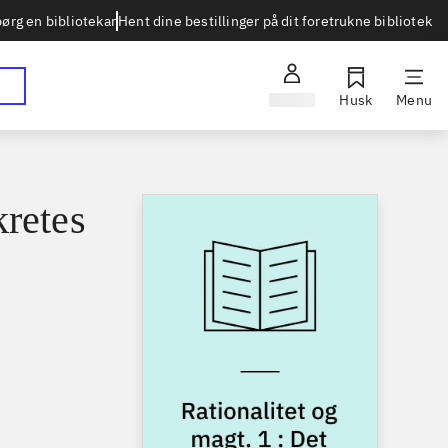
Hent dine bestillinger på dit foretrukne bibliotek
ørg en bibliotekar
Log ind
Husk
Menu
kretes