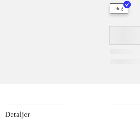
Bog
...
Detaljer
...
...