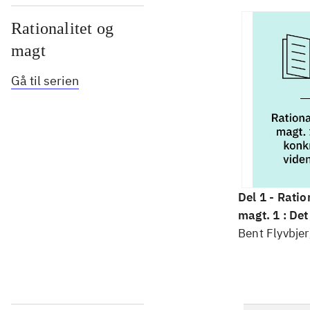
Rationalitet og
magt
Gå til serien
Del 1 -
Ratio
magt. 1 : De
videnskab
Bent Flyvbjer