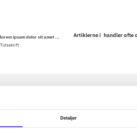
...
Artiklerne i
handler ofte
lorem ipsum dolor sit amet ...
Tidsskrift
Detaljer