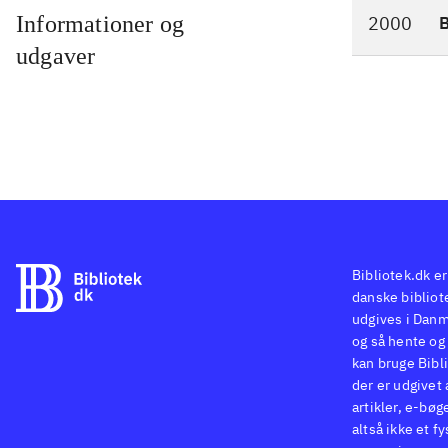
Informationer og
2000
udgaver
Bibliotek.dk er
danske bibliote
udgives i Danm
og så hente og 
kan bruge Bibli
der er udgivet 
artikler, e-bøg
altså ikke et f