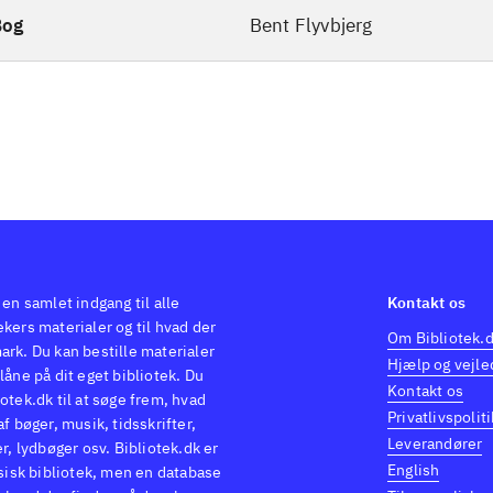
Bog
Bent Flyvbjerg
 en samlet indgang til alle
Kontakt os
kers materialer og til hvad der
Om Bibliotek.
ark. Du kan bestille materialer
Hjælp og vejle
låne på dit eget bibliotek. Du
Kontakt os
otek.dk til at søge frem, hvad
Privatlivspoliti
af bøger, musik, tidsskrifter,
Leverandører
er, lydbøger osv. Bibliotek.dk er
English
ysisk bibliotek, men en database