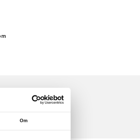
 om
Om