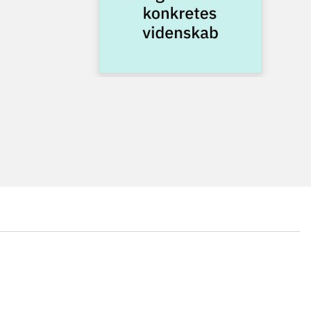
...
...