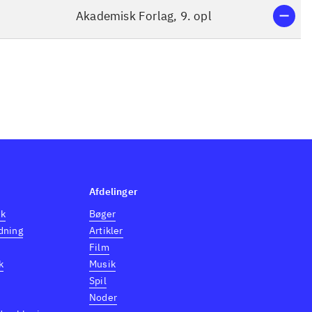
Akademisk Forlag, 9. opl
Afdelinger
dk
Bøger
dning
Artikler
Film
k
Musik
Spil
Noder