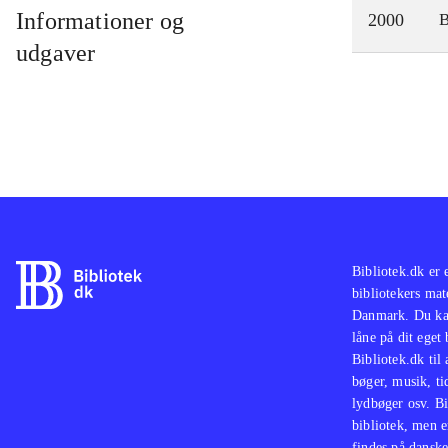
Informationer og
2000
udgaver
Bibliotek.dk er 
bibliotekers mat
Danmark. Du kan
låne på dit eget
Bibliotek.dk til
bøger, musik, tid
lydbøger osv. Bi
bibliotek, men e
findes på danske