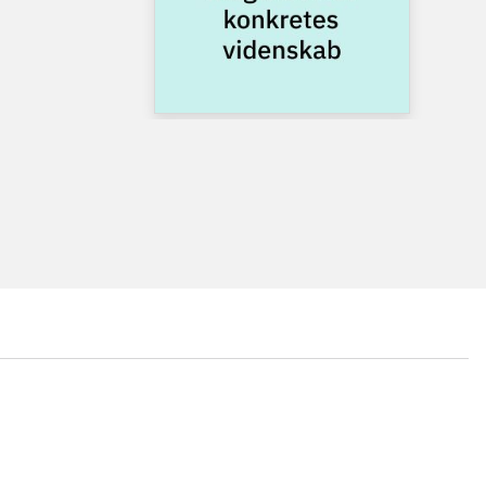
...
...