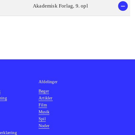
Akademisk Forlag, 9. opl
Afdelinger
k
Bøger
ning
Artikler
Film
Musik
Spil
Noder
erklæring