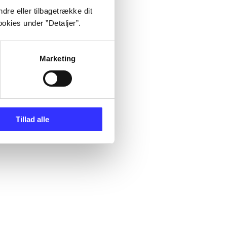
dre eller tilbagetrække dit
okies under ”Detaljer”.
Marketing
Tillad alle