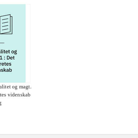
alitet og magt.
etes videnskab
g