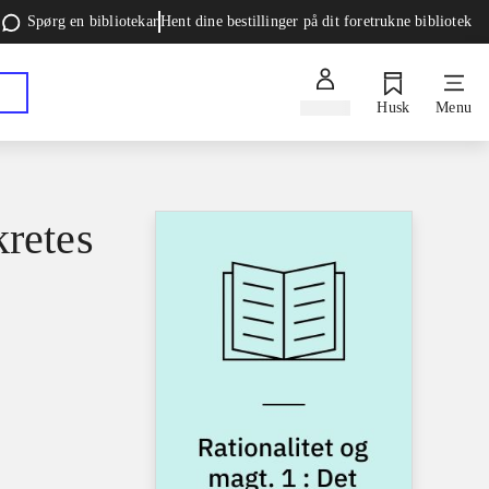
Spørg en bibliotekar
Hent dine bestillinger på dit foretrukne bibliotek
Log ind
Husk
Menu
kretes