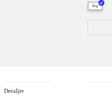
Bog
Detaljer
...
...
...