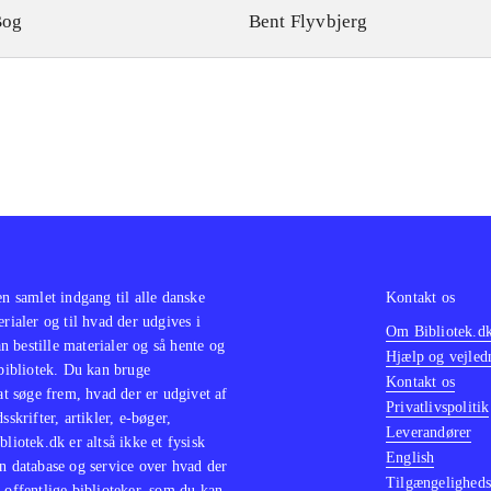
Bog
Bent Flyvbjerg
en samlet indgang til alle danske
Kontakt os
erialer og til hvad der udgives i
Om Bibliotek.d
 bestille materialer og så hente og
Hjælp og vejled
 bibliotek. Du kan bruge
Kontakt os
 at søge frem, hvad der er udgivet af
Privatlivspolitik
sskrifter, artikler, e-bøger,
Leverandører
bliotek.dk er altså ikke et fysisk
English
n database og service over hvad der
Tilgængeligheds
 offentlige biblioteker, som du kan