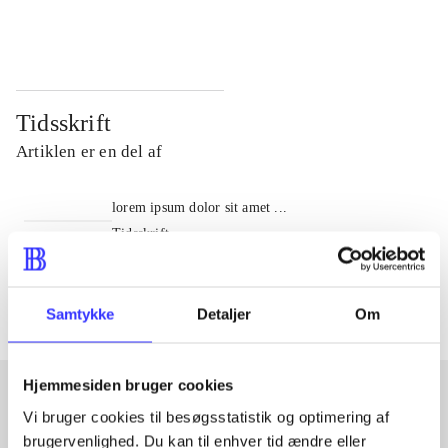
...
...
Tidsskrift
Artiklen er en del af
lorem ipsum dolor sit amet ...
Tidsskrift
Artiklerne i
handler ofte om
Samtykke
Detaljer
Om
Hjemmesiden bruger cookies
Vi bruger cookies til besøgsstatistik og optimering af
Artikler med samme emner
brugervenlighed. Du kan til enhver tid ændre eller