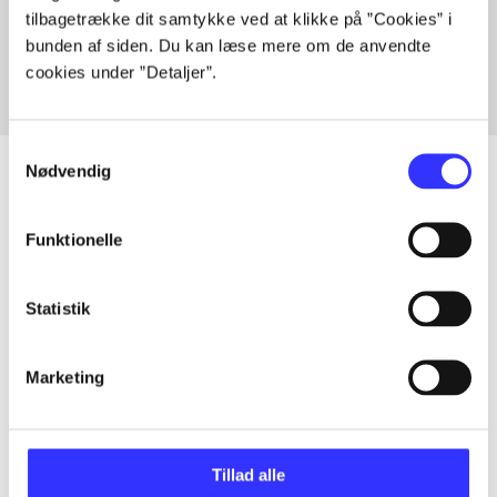
tilbagetrække dit samtykke ved at klikke på ”Cookies” i
Fra
bunden af siden. Du kan læse mere om de anvendte
cookies under ”Detaljer”.
Samtykkevalg
Nødvendig
Artikler
Funktionelle
Alle registrerede artikler fordelt på udgivelser
Statistik
...
Marketing
...
Tillad alle
...