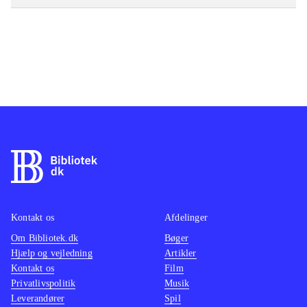
Kontakt os
Afdelinger
Om Bibliotek.dk
Bøger
Hjælp og vejledning
Artikler
Kontakt os
Film
Privatlivspolitik
Musik
Leverandører
Spil