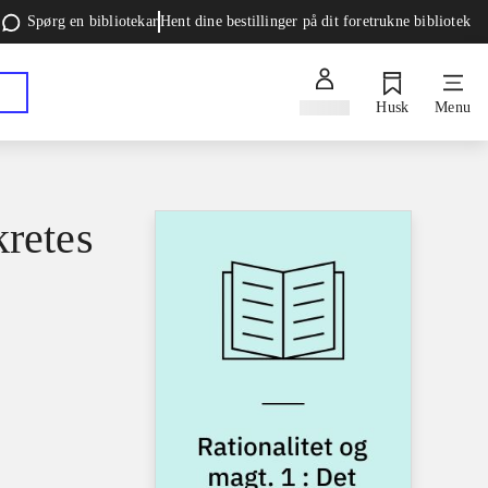
Spørg en bibliotekar
Hent dine bestillinger på dit foretrukne bibliotek
Log ind
Husk
Menu
kretes