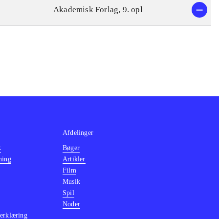
Akademisk Forlag, 9. opl
Afdelinger
k
Bøger
ning
Artikler
Film
Musik
Spil
Noder
erklæring