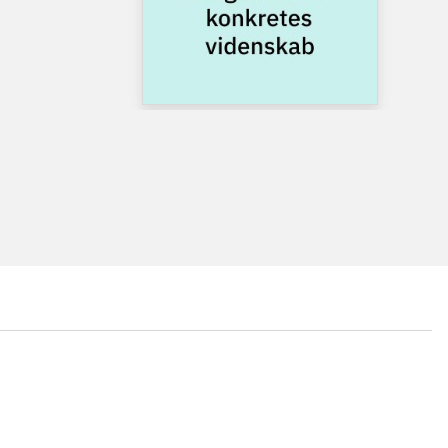
...
...