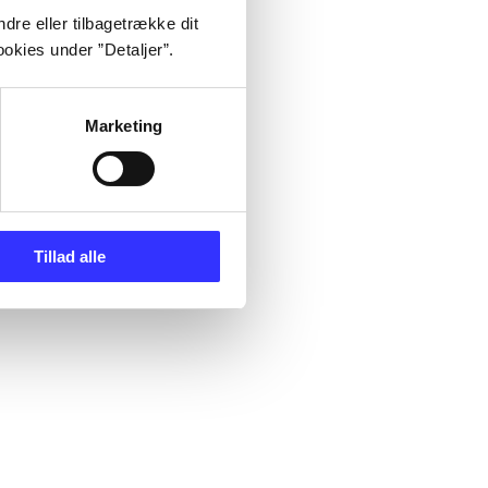
dre eller tilbagetrække dit
okies under ”Detaljer”.
Marketing
Tillad alle