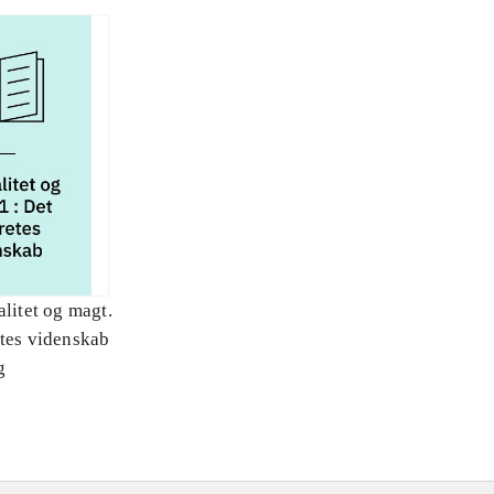
alitet og magt.
etes videnskab
g