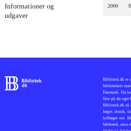
Informationer og
2000
udgaver
Bibliotek.dk er 
bibliotekers mat
Danmark. Du kan
låne på dit eget
Bibliotek.dk til
bøger, musik, tid
lydbøger osv. Bi
bibliotek, men e
findes på danske