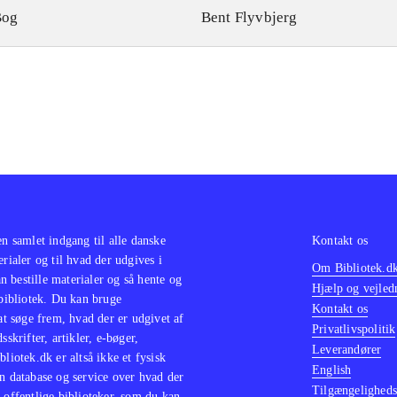
Bog
Bent Flyvbjerg
en samlet indgang til alle danske
Kontakt os
erialer og til hvad der udgives i
Om Bibliotek.d
 bestille materialer og så hente og
Hjælp og vejled
 bibliotek. Du kan bruge
Kontakt os
 at søge frem, hvad der er udgivet af
Privatlivspolitik
sskrifter, artikler, e-bøger,
Leverandører
bliotek.dk er altså ikke et fysisk
English
n database og service over hvad der
Tilgængeligheds
 offentlige biblioteker, som du kan