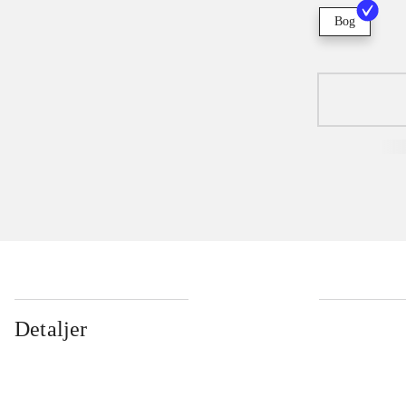
Bog
Detaljer
...
...
...