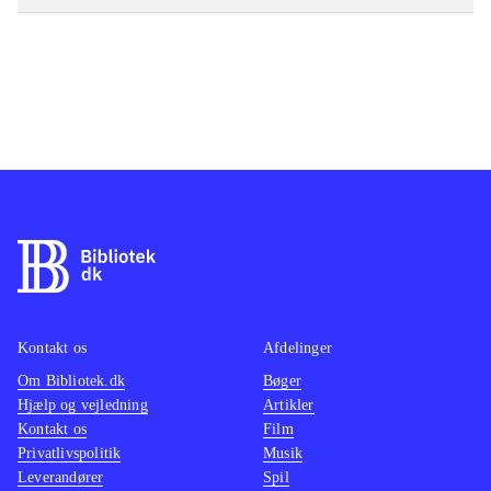
Kontakt os
Afdelinger
Om Bibliotek.dk
Bøger
Hjælp og vejledning
Artikler
Kontakt os
Film
Privatlivspolitik
Musik
Leverandører
Spil