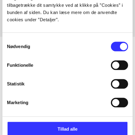
tilbagetrække dit samtykke ved at klikke på ”Cookies” i
Fra
bunden af siden. Du kan læse mere om de anvendte
cookies under ”Detaljer”.
Samtykkevalg
Nødvendig
Artikler
Funktionelle
Alle registrerede artikler fordelt på udgivelser
Statistik
...
Marketing
...
Tillad alle
...