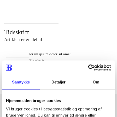
...
...
Tidsskrift
Artiklen er en del af
lorem ipsum dolor sit amet ...
Tidsskrift
Artiklerne i
handler ofte om
Samtykke
Detaljer
Om
Hjemmesiden bruger cookies
Vi bruger cookies til besøgsstatistik og optimering af
Artikler med samme emner
brugervenlighed. Du kan til enhver tid ændre eller