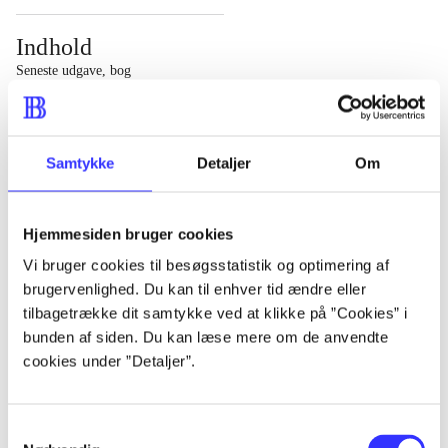
Indhold
Seneste udgave, bog
1 : Det konkretes videnskab ; 2 : Et case-baseret studie
af planlægning, politik og modernitet
Samtykke
Detaljer
Om
Hjemmesiden bruger cookies
Tidsskrift
Vi bruger cookies til besøgsstatistik og optimering af
brugervenlighed. Du kan til enhver tid ændre eller
Artiklen er en del af
tilbagetrække dit samtykke ved at klikke på ”Cookies” i
bunden af siden. Du kan læse mere om de anvendte
lorem ipsum dolor sit amet ...
cookies under ”Detaljer”.
Tidsskrift
Artiklerne i
handler ofte om
Samtykkevalg