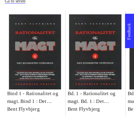
Gå til serien
Feedback
Bind 1 -
Rationalitet og
Bd. 1 -
Rationalitet og
Bd
magt. Bind 1 : Det
magt. Bd. 1 : Det
ma
konkretes videnskab
Bent Flyvbjerg
konkretes videnskab
Bent Flyvbjerg
ko
Be