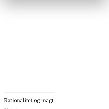
...
...
...
...
...
Rationalitet og magt