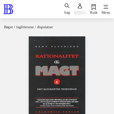
Søg
Log ind
Husk
Menu
Bøger / faglitteratur / disputatser