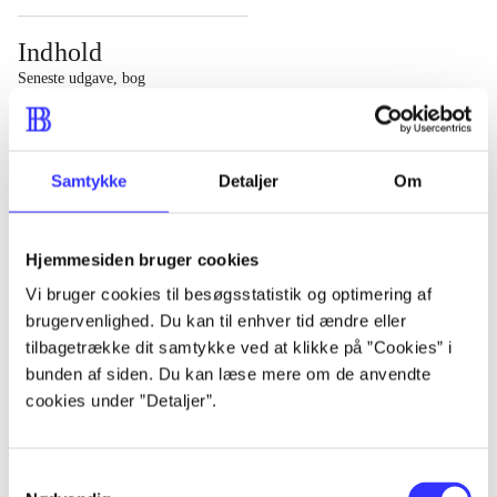
Indhold
Seneste udgave, bog
1 : Det konkretes videnskab ; 2 : Et case-baseret studie
af planlægning, politik og modernitet
Samtykke
Detaljer
Om
Hjemmesiden bruger cookies
Tidsskrift
Vi bruger cookies til besøgsstatistik og optimering af
brugervenlighed. Du kan til enhver tid ændre eller
Artiklen er en del af
tilbagetrække dit samtykke ved at klikke på ”Cookies” i
bunden af siden. Du kan læse mere om de anvendte
lorem ipsum dolor sit amet ...
cookies under ”Detaljer”.
Tidsskrift
Artiklerne i
handler ofte om
Samtykkevalg