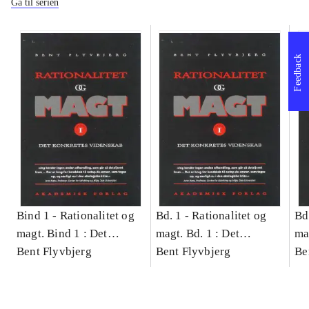
Gå til serien
Feedback
Bind 1 -
Rationalitet og
Bd. 1 -
Rationalitet og
Bd
magt. Bind 1 : Det
magt. Bd. 1 : Det
ma
konkretes videnskab
Bent Flyvbjerg
konkretes videnskab
Bent Flyvbjerg
ko
Be