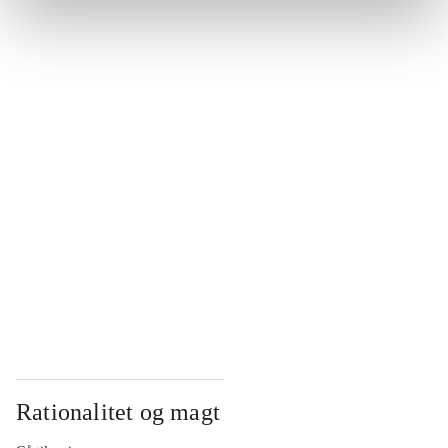
...
...
...
...
...
Rationalitet og magt