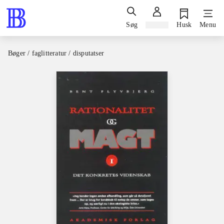
Søg
Log ind
Husk
Menu
Bøger / faglitteratur / disputatser