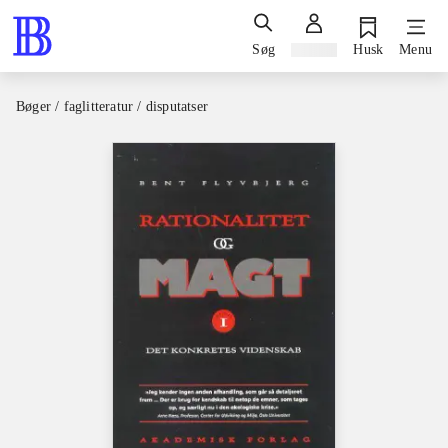
Søg
Log ind
Husk
Menu
Bøger / faglitteratur / disputatser