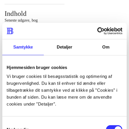
Indhold
Seneste udgave, bog
1 : Det konkretes videnskab ; 2 : Et case-baseret studie
af planlægning, politik og modernitet
Samtykke
Detaljer
Om
Hjemmesiden bruger cookies
Tidsskrift
Vi bruger cookies til besøgsstatistik og optimering af
brugervenlighed. Du kan til enhver tid ændre eller
Artiklen er en del af
tilbagetrække dit samtykke ved at klikke på ”Cookies” i
bunden af siden. Du kan læse mere om de anvendte
lorem ipsum dolor sit amet ...
cookies under ”Detaljer”.
Tidsskrift
Artiklerne i
handler ofte om
Samtykkevalg